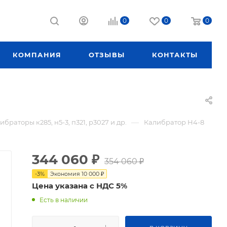
0
0
0
КОМПАНИЯ
ОТЗЫВЫ
КОНТАКТЫ
—
ибраторы к285, н5-3, п321, р3027 и др.
Калибратор Н4-8
344 060
₽
354 060
₽
-
3
%
Экономия
10 000
₽
Цена указана с НДС 5%
Есть в наличии