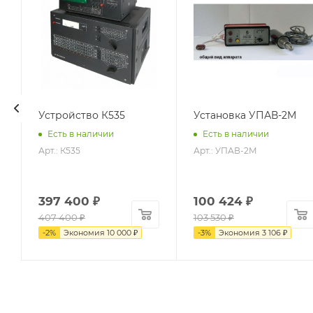
Устройство К535
Установка УПАВ-2М
Есть в наличии
Есть в наличии
Арт.: К535
Арт.: УПАВ-2М
397 400
₽
100 424
₽
407 400
₽
103 530
₽
-
2
%
Экономия
10 000
₽
-
3
%
Экономия
3 106
₽