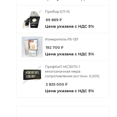
Прибор ЕЛ-15
69 869
₽
Цена указана с НДС 5%
Измеритель Р5-13/1
192 700
₽
Цена указана с НДС 5%
ПрофКиП МС3070-1
многозначная мера
сопротивления (кл.точн. 0,001)
2 825 000
₽
Цена указана с НДС 5%