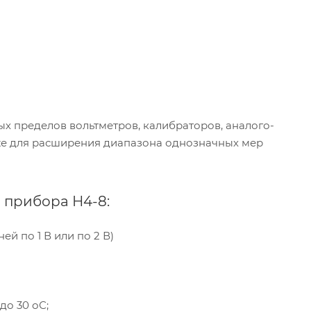
х пределов вольтметров, калибраторов, аналого-
акже для расширения диапазона однозначных мер
 прибора Н4-8:
ей по 1 В или по 2 В)
до 30 оС;