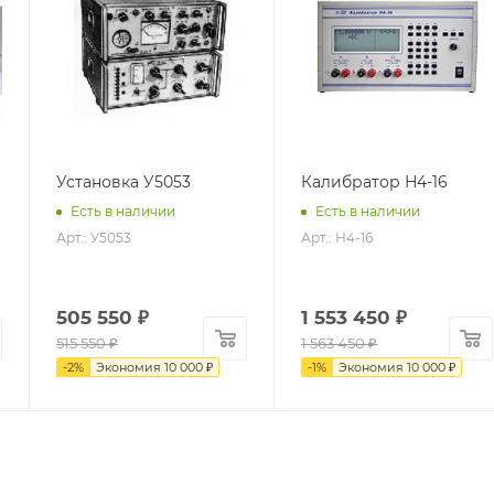
Установка У5053
Калибратор Н4-16
Есть в наличии
Есть в наличии
Арт.: У5053
Арт.: Н4-16
505 550
₽
1 553 450
₽
515 550
₽
1 563 450
₽
-
2
%
Экономия
10 000
₽
-
1
%
Экономия
10 000
₽