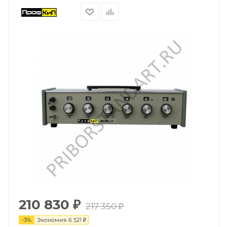
210 830
₽
217 350
₽
-
3
%
Экономия
6 521
₽