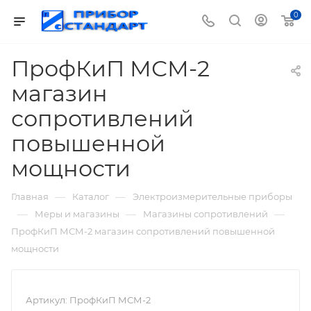
0
ПрофКиП МСМ-2
магазин
сопротивлений
повышенной
мощности
—
—
Главная
Каталог
Электроизмерительные приборы
—
—
—
Меры и магазины
Магазины сопротивлений
ПрофКиП МСМ-2 магазин сопротивлений повышенной
мощности
Артикул:
ПрофКиП МСМ-2