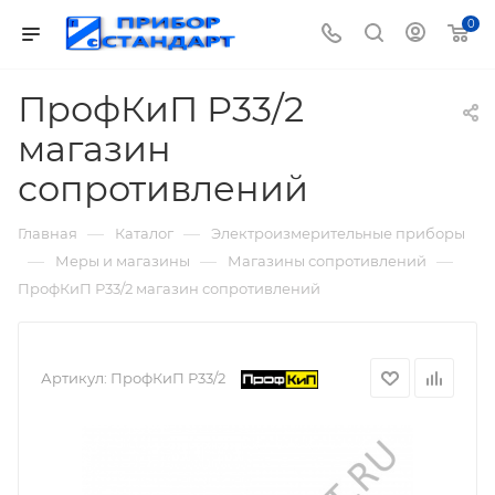
0
ПрофКиП Р33/2
магазин
сопротивлений
—
—
Главная
Каталог
Электроизмерительные приборы
—
—
—
Меры и магазины
Магазины сопротивлений
ПрофКиП Р33/2 магазин сопротивлений
Артикул:
ПрофКиП Р33/2