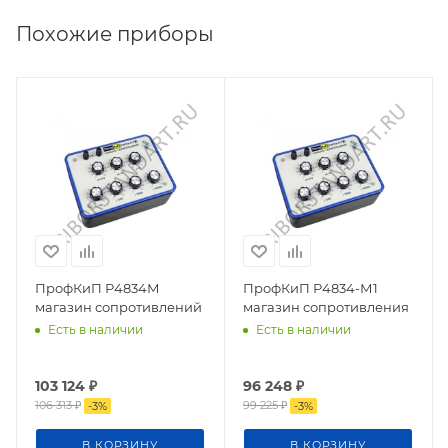
Похожие приборы
ПрофКиП Р4834М
ПрофКиП Р4834-М1
магазин сопротивлений
магазин сопротивления
Есть в наличии
Есть в наличии
103 124
₽
96 248
₽
106 313
₽
99 225
₽
-
3
%
-
3
%
В КОРЗИНУ
В КОРЗИНУ