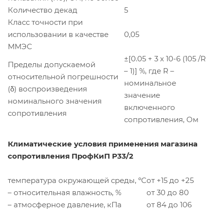
Количество декад
5
Класс точности при
использовании в качестве
0,05
ММЭС
±[0.05 + 3 х 10-6 (105 /R
Пределы допускаемой
– 1)] %, где R –
относительной погрешности
номинальное
(δ) воспроизведения
значение
номинального значения
включенного
сопротивления
сопротивления, Ом
Климатические условия применения магазина
сопротивления ПрофКиП Р33/2
температура окружающей среды, ºС
от +15 до +25
– относительная влажность, %
от 30 до 80
– атмосферное давление, кПа
от 84 до 106