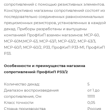
сопротивлений с помощью резистивных элементов.
Конструктивно магазины сопротивлений состоят из
последовательно соединенных равнономинальных
прецизионных резисторов, установленных в каждой
декад. Приборы разработаны и выпущены
компанией ПрофКиП взамен магазинов: МСР-60,
МСР-60М,МСР-63, МСР-63/1, МСР-63/2, МСР-63/3,
МСР-60/1, МСР-60/2, Р33, ПрофКиП Р33-М1, ПрофКиП
Р33.
Особенности и преимущества магазина
сопротивлений ПрофКиП Р33/2
Количество декад:
5
Диапазон воспроизведения
от 1 до
сопротивления, Ом
111111
Класс точности
0,05
Страна производства
Россия