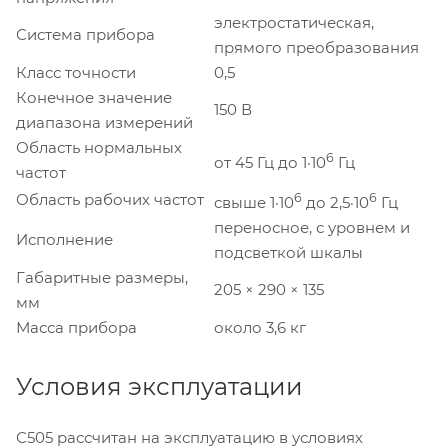
электростатическая,
Система прибора
прямого преобразования
Класс точности
0,5
Конечное значение
150 В
диапазона измерений
Область нормальных
6
от 45 Гц до 1·10
Гц
частот
Область рабочих частот
6
6
свыше 1·10
до 2,5·10
Гц
переносное, с уровнем и
Исполнение
подсветкой шкалы
Габаритные размеры,
205 × 290 × 135
мм
Масса прибора
около 3,6 кг
Условия эксплуатации
С505 рассчитан на эксплуатацию в условиях