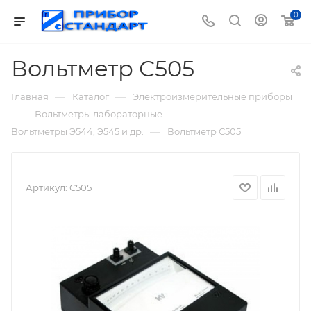
0
Вольтметр С505
—
—
Главная
Каталог
Электроизмерительные приборы
—
—
Вольтметры лабораторные
—
Вольтметры Э544, Э545 и др.
Вольтметр С505
Артикул:
С505