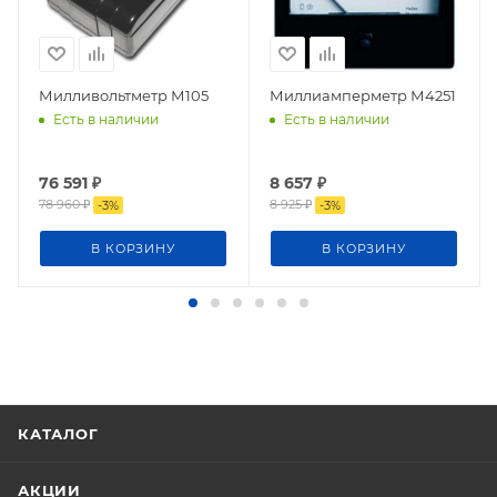
Милливольтметр М105
Миллиамперметр М4251
Есть в наличии
Есть в наличии
76 591
₽
8 657
₽
78 960
₽
8 925
₽
-
3
%
-
3
%
В КОРЗИНУ
В КОРЗИНУ
КАТАЛОГ
АКЦИИ