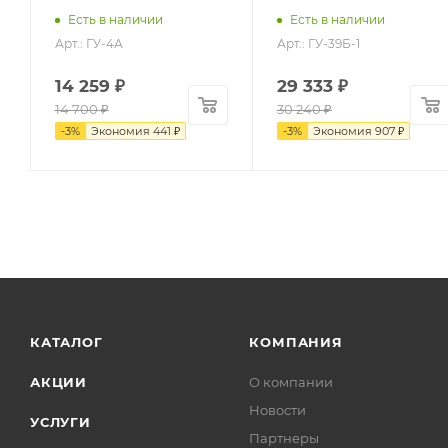
Есть в наличии
Есть в наличии
Арт.: ГУ-4А
Арт.: ГУ-39Б-1
14 259
₽
29 333
₽
14 700
₽
30 240
₽
-
3
%
Экономия
441
₽
-
3
%
Экономия
907
₽
КАТАЛОГ
КОМПАНИЯ
АКЦИИ
О компании
Новости
УСЛУГИ
Партнеры