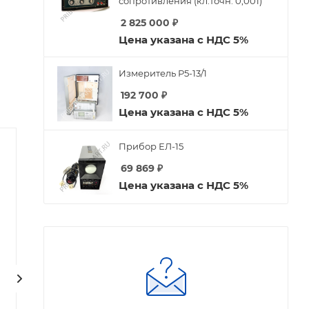
сопротивления (кл.точн. 0,001)
2 825 000
₽
Цена указана с НДС 5%
Измеритель Р5-13/1
192 700
₽
Цена указана с НДС 5%
Прибор ЕЛ-15
69 869
₽
Цена указана с НДС 5%
Генераторная лампа
Генераторная лампа
ГК-71
ГИ-46Б