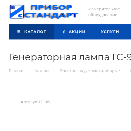
Измерительное
оборудование
КАТАЛОГ
АКЦИИ
УСЛУГИ
Генераторная лампа ГС-
—
—
—
Главная
Каталог
Электровакуумные приборы
Артикул:
ГС-9Б