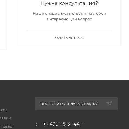
Нужна консультация?
Есть в наличии
Есть в наличии
Арт.: ГК-71
Арт.: ГИ-46Б
Наши специалисты ответят на любой
интересующий вопрос
9 681
₽
9 574
₽
9 980
₽
9 870
₽
-
3
%
Экономия
299
₽
-
3
%
Экономия
296
₽
ЗАДАТЬ ВОПРОС
ПОДПИСАТЬСЯ НА РАССЫЛКУ
латы
тавки
+7 495 118-31-44
 товар