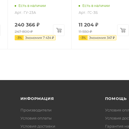
Есть в наличии
Есть в наличии
Арт.: ГУ-23А
Арт.: ГС-3Б
240 366
₽
11 204
₽
247 800
₽
11 550
₽
-
3
%
Экономия
7 434
₽
-
3
%
Экономия
347
₽
ИНФОРМАЦИЯ
ПОМОЩЬ
Производители
Условия оп
Условия оплаты
Условия дос
Условия доставки
Гарантия на