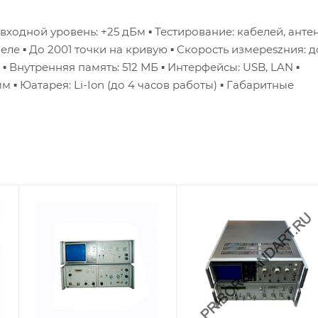
входной уровень: +25 дБм
▪ Тестирование: кабелей, анте
беле
▪ До 2001 точки на кривую
▪ Скорость измереszния: до
▪ Внутренняя память: 512 МБ
▪ Интерфейсы: USB, LAN
▪
мм
▪ Юатарея: Li-Ion (до 4 часов работы)
▪ Габаритные