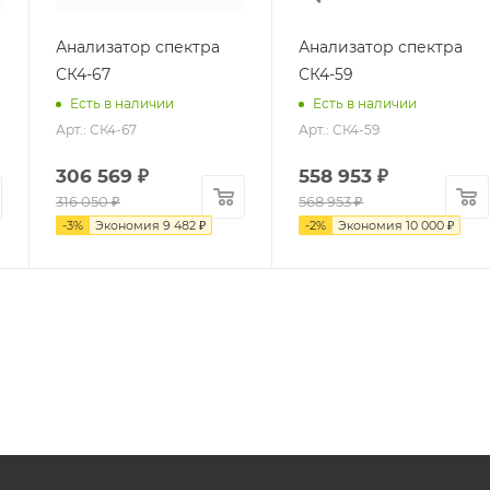
Анализатор спектра
Анализатор спектра
СК4-67
СК4-59
Есть в наличии
Есть в наличии
Арт.: СК4-67
Арт.: СК4-59
306 569
₽
558 953
₽
316 050
₽
568 953
₽
-
3
%
Экономия
9 482
₽
-
2
%
Экономия
10 000
₽