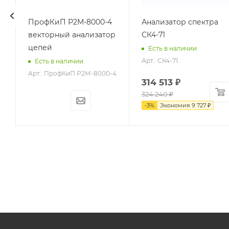
ПрофКиП Р2М-8000-4
Анализатор спектра
векторный анализатор
СК4-71
цепей
Есть в наличии
Арт.: СК4-71
Есть в наличии
Арт.: ПрофКиП Р2М-8000-4
314 513
₽
324 240
₽
-
3
%
Экономия
9 727
₽