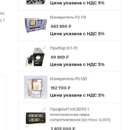
Цена указана с НДС 5%
нн,
Измеритель Р2-113
 1
663 890
₽
Цена указана с НДС 5%
Прибор ЕЛ-15
69 869
₽
Цена указана с НДС 5%
Измеритель Р5-13/1
192 700
₽
Цена указана с НДС 5%
ПрофКиП МС3070-1
многозначная мера
сопротивления (кл.точн. 0,001)
2 825 000
₽