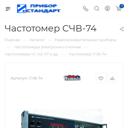
0
Частотомер СЧВ-74
—
—
Главная
Каталог
Радиоизмерительные приборы
—
—
Частотомеры электронно-счетные
—
Частотомеры Ч1, Ч3, Ч7 и др.
Частотомер СЧВ-74
Артикул:
СЧВ-74