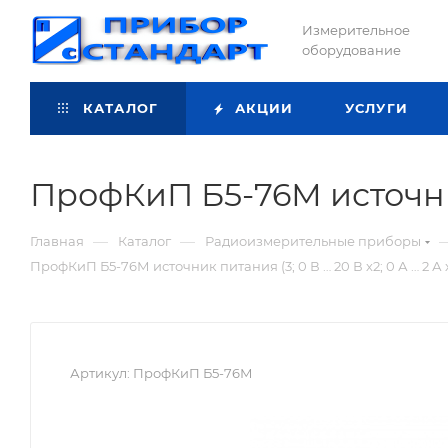
Измерительное
оборудование
КАТАЛОГ
АКЦИИ
УСЛУГИ
ПрофКиП Б5-76М источник п
—
—
Главная
Каталог
Радиоизмерительные приборы
ПрофКиП Б5-76М источник питания (3; 0 В … 20 В х2; 0 А … 2 А 
Артикул:
ПрофКиП Б5-76М