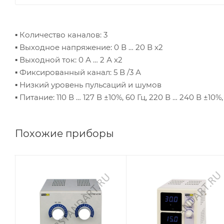
▪ Количество каналов: 3
▪ Выходное напряжение: 0 В … 20 В х2
▪ Выходной ток: 0 А … 2 А х2
▪ Фиксированный канал: 5 В /3 А
▪ Низкий уровень пульсаций и шумов
▪ Питание: 110 В … 127 В ±10%, 60 Гц, 220 В … 240 В ±10%,
Похожие приборы