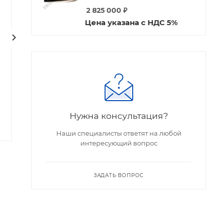
2 825 000
₽
Цена указана с НДС 5%
ПрофКиП Б5-89/6М
ПрофКиП Б5-89/5М
источник питания (1; 0
источник питания (1; 0
В … 200 В; 0 А … 1 А)
В … 100 В; 0 А … 5 А)
Есть в наличии
Есть в наличии
Арт.: ПрофКиП Б5-89/6М
Арт.: ПрофКиП Б5-89/5М
Нужна консультация?
Наши специалисты ответят на любой
интересующий вопрос
ЗАДАТЬ ВОПРОС