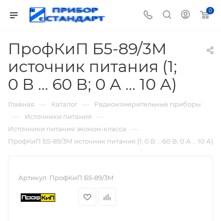
0
ПрофКиП Б5-89/3М
источник питания (1;
0 В … 60 В; 0 А … 10 А)
—
—
Главная
Каталог
Радиоизмерительные приборы
—
—
Источники питания
—
Источники питания эконом-класса
ПрофКиП Б5-89/3М источник питания (1; 0 В … 60 В; 0 А … 10 А)
Артикул:
ПрофКиП Б5-89/3М