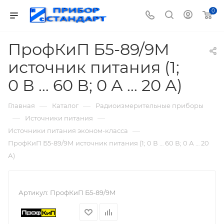
0
ПрофКиП Б5-89/9М
источник питания (1;
0 В … 60 В; 0 А … 20 А)
—
—
Главная
Каталог
Радиоизмерительные приборы
—
—
Источники питания
—
Источники питания эконом-класса
ПрофКиП Б5-89/9М источник питания (1; 0 В … 60 В; 0 А … 20
А)
Артикул:
ПрофКиП Б5-89/9М