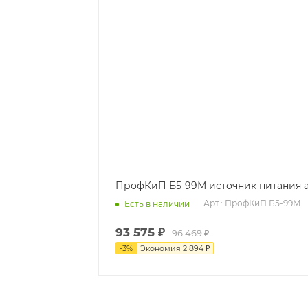
ПрофКиП Б5-99М источник питания 
Арт.: ПрофКиП Б5-99М
Есть в наличии
93 575
₽
96 469
₽
-
3
%
Экономия
2 894
₽