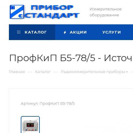
Измерительное
оборудование
КАТАЛОГ
АКЦИИ
УСЛУГИ
ПрофКиП Б5-78/5 - Источ
—
—
Главная
Каталог
Радиоизмерительные приборы
Артикул:
ПрофКиП Б5-78/5