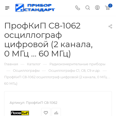
0
ПрофКиП С8-1062
осциллограф
цифровой (2 канала,
0 МГц … 60 МГц)
—
—
Главная
Каталог
Радиоизмерительные приборы
—
—
—
Осциллографы
Осциллографы С1, С8, С9 и др.
ПрофКиП С8-1062 осциллограф цифровой (2 канала, 0 МГц …
60 МГц)
Артикул:
ПрофКиП С8-1062