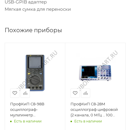
USB-GPIB адаптер
Мягкая сумка для переноски
Похожие приборы
ПрофКиП С8-98B
ПрофКиП С8-28М
осциллограф-
осциллограф цифровой
мультиметр
(2 канала, 0 МГц … 100
портативный (1 канал, 0
МГц)
Есть в наличии
Есть в наличии
МГц … 8 МГц)