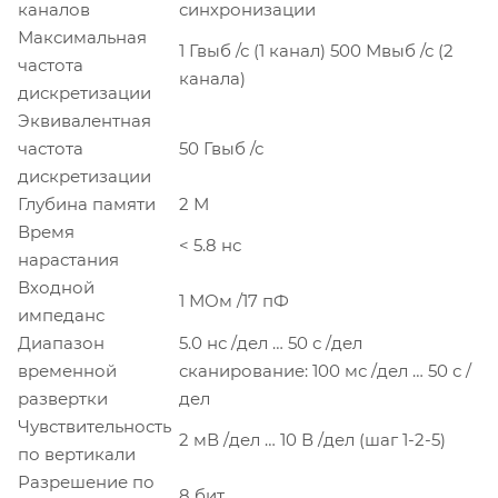
каналов
синхронизации
Максимальная
1 Гвыб /с (1 канал)
500 Мвыб /с (2
частота
канала)
дискретизации
Эквивалентная
частота
50 Гвыб /с
дискретизации
Глубина памяти
2 М
Время
< 5.8 нс
нарастания
Входной
1 МОм /17 пФ
импеданс
Диапазон
5.0 нс /дел … 50 с /дел
временной
сканирование: 100 мс /дел … 50 с /
развертки
дел
Чувствительность
2 мВ /дел … 10 В /дел (шаг 1-2-5)
по вертикали
Разрешение по
8 бит