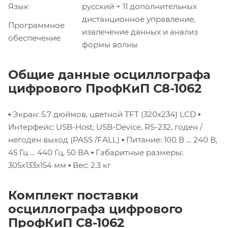
Язык
русский + 11 дополнительных
дистанционное управление,
Программное
извлечение данных и анализ
обеспечение
формы волны
Общие данные осциллографа
цифрового ПрофКиП С8-1062
▪ Экран: 5.7 дюймов, цветной TFT (320х234) LCD
▪
Интерфейс: USB-Host, USB-Device, RS-232, годен /
негоден выход (PASS /FALL)
▪ Питание: 100 В … 240 В,
45 Гц … 440 Гц, 50 ВА
▪ Габаритные размеры:
305х133х154 мм
▪ Вес: 2.3 кг
Комплект поставки
осциллографа цифрового
ПрофКиП С8-1062