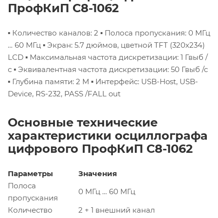
ПрофКиП С8-1062
▪ Количество каналов: 2
▪ Полоса пропускания: 0 МГц
… 60 МГц
▪ Экран: 5.7 дюймов, цветной TFT (320х234)
LCD
▪ Максимальная частота дискретизации: 1 Гвыб /
с
▪ Эквивалентная частота дискретизации: 50 Гвыб /с
▪ Глубина памяти: 2 М
▪ Интерфейс: USB-Host, USB-
Device, RS-232, PASS /FALL out
Основные технические
характеристики осциллографа
цифрового ПрофКиП С8-1062
Параметры
Значения
Полоса
0 МГц … 60 МГц
пропускания
Количество
2 + 1 внешний канал