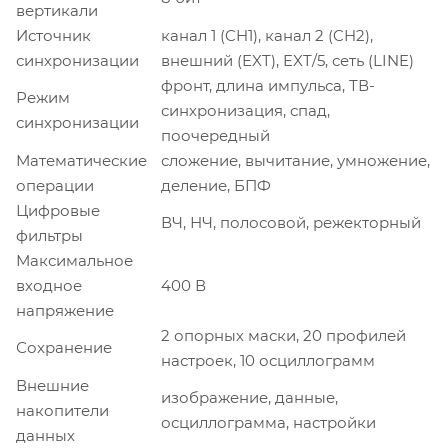
вертикали
Источник
канал 1 (CH1), канал 2 (CH2),
синхронизации
внешний (EXT), EXT/5, сеть (LINE)
фронт, длина импульса, ТВ-
Режим
синхронизация, спад,
синхронизации
поочередный
Математические
сложение, вычитание, умножение,
операции
деление, БПФ
Цифровые
ВЧ, НЧ, полосовой, режекторный
фильтры
Максимальное
входное
400 В
напряжение
2 опорных маски, 20 профилей
Сохранение
настроек, 10 осциллограмм
Внешние
изображение, данные,
накопители
осциллограмма, настройки
данных