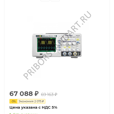
67 088
₽
69 163
₽
-
3
%
Экономия
2 075
₽
Цена указана с НДС 5%