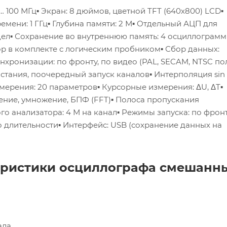
… 100 МГц
▪ Экран: 8 дюймов, цветной TFT (640х800) LCD
▪
емени: 1 ГГц
▪ Глубина памяти: 2 М
▪ Отдельный АЦП для
дел
▪ Сохранение во внутреннюю память: 4 осциллограм
ор в комплекте с логическим пробником
▪ Сбор данных:
нхронизации: по фронту, по видео (PAL, SECAM, NTSC пол
растания, поочередный запуск каналов
▪ Интерполяция sin
змерения: 20 параметров
▪ Курсорные измерения: ΔU, ΔT
▪
ение, умножение, БПФ (FFT)
▪ Полоса пропускания
го анализатора: 4 М на канал
▪ Режимы запуска: по фронт
о длительности
▪ Интерфейс: USB (сохранение данных на
еристики осциллографа смешанн
ала