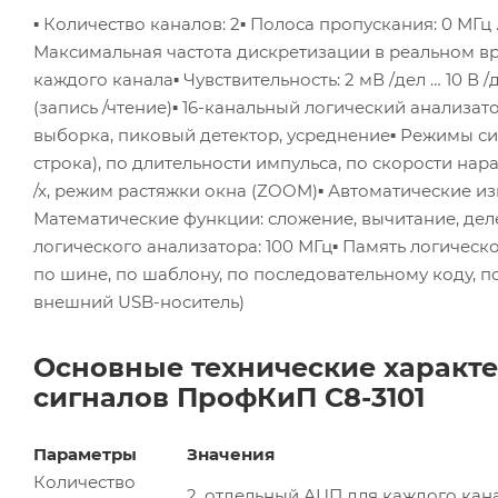
▪ Количество каналов: 2
▪ Полоса пропускания: 0 МГц 
Максимальная частота дискретизации в реальном вр
каждого канала
▪ Чувствительность: 2 мВ /дел … 10 В /
(запись /чтение)
▪ 16-канальный логический анализат
выборка, пиковый детектор, усреднение
▪ Режимы си
строка), по длительности импульса, по скорости на
/x, режим растяжки окна (ZOOM)
▪ Автоматические и
Математические функции: сложение, вычитание, дел
логического анализатора: 100 МГц
▪ Память логическо
по шине, по шаблону, по последовательному коду, п
внешний USB-носитель)
Основные технические характ
сигналов ПрофКиП С8-3101
Параметры
Значения
Количество
2, отдельный АЦП для каждого кан