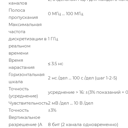
каналов
Полоса
0 МГц … 100 МГц
пропускания
Максимальная
частота
дискретизации в
1 ГГц
реальном
времени
Время
≤ 3.5 нс
нарастания
Горизонтальная
2 нс /дел … 100 с /дел (шаг 1-2-5)
шкала
Точность
усреднение > 16: ±(3% показаний + 0
(усреднение)
Чувствительность
2 мВ /дел … 10 В /дел
Точность
±3%
Вертикальное
разрешение (A
8 бит (2 канала одновременно)