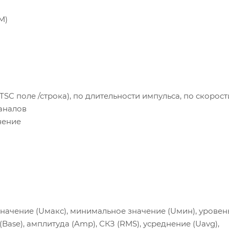
M)
TSC поле /строка), по длительности импульса, по скорост
аналов
нение
значение (Uмакс), минимальное значение (Uмин), уровен
Base), амплитуда (Amp), СКЗ (RMS), усреднение (Uavg),