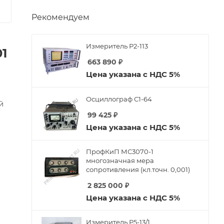
Рекомендуем
Измеритель Р2-113
1
663 890
₽
Цена указана с НДС 5%
Осциллограф С1-64
й
99 425
₽
Цена указана с НДС 5%
ПрофКиП МС3070-1
многозначная мера
сопротивления (кл.точн. 0,001)
2 825 000
₽
Цена указана с НДС 5%
Измеритель Р5-13/1