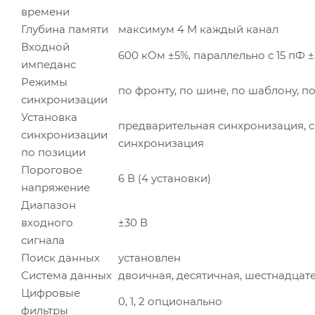
времени
Глубина памяти
максимум 4 М каждый канал
Входной
600 кОм ±5%, параллельно с 15 пФ 
импеданс
Режимы
по фронту, по шине, по шаблону, п
синхронизации
Установка
предварительная синхронизация, с
синхронизации
синхронизация
по позиции
Пороговое
6 В (4 установки)
напряжение
Диапазон
входного
±30 В
сигнала
Поиск данных
установлен
Система данных
двоичная, десятичная, шестнадцат
Цифровые
0, 1, 2 опционально
фильтры