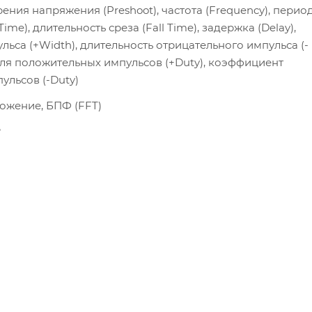
ения напряжения (Preshoot), частота (Frequency), перио
Time), длительность среза (Fall Time), задержка (Delay),
ьса (+Width), длительность отрицательного импульса (-
ля положительных импульсов (+Duty), коэффициент
ульсов (-Duty)
ножение, БПФ (FFT)
°