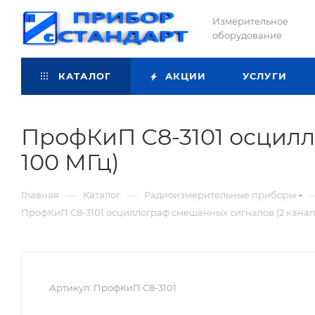
Измерительное
оборудование
КАТАЛОГ
АКЦИИ
УСЛУГИ
ПрофКиП С8-3101 осцилл
100 МГц)
—
—
Главная
Каталог
Радиоизмерительные приборы
ПрофКиП С8-3101 осциллограф смешанных сигналов (2 канала,
Артикул:
ПрофКиП С8-3101