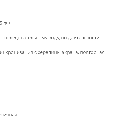
±5 пФ
о последовательному коду, по длительности
инхронизация с середины экрана, повторная
еричная