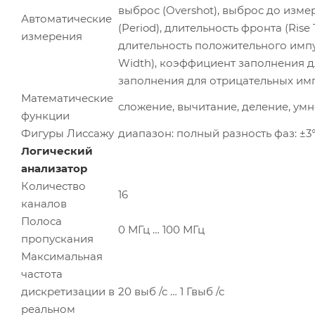
выброс (Overshot), выброс до измер
Автоматические
(Period), длительность фронта (Rise 
измерения
длительность положительного импул
Width), коэффициент заполнения д
заполнения для отрицательных имп
Математические
сложение, вычитание, деление, ум
функции
Фигуры Лиссажу
диапазон: полный
разность фаз: ±3
Логический
анализатор
Количество
16
каналов
Полоса
0 МГц … 100 МГц
пропускания
Максимальная
частота
дискретизации в
20 выб /с … 1 Гвыб /с
реальном