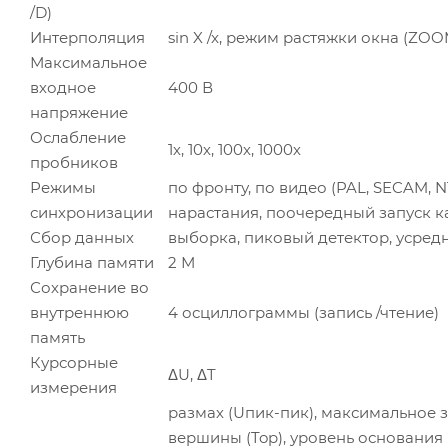
/D)
Интерполяция
sin X /x, режим растяжки окна (ZOO
Максимальное
входное
400 В
напряжение
Ослабление
1х, 10х, 100х, 1000х
пробников
Режимы
по фронту, по видео (PAL, SECAM, N
синхронизации
нарастания, поочередный запуск к
Сбор данных
выборка, пиковый детектор, усред
Глубина памяти
2 М
Сохранение во
внутреннюю
4 осциллограммы (запись /чтение)
память
Курсорные
ΔU, ΔT
измерения
размах (Uпик-пик), максимальное 
вершины (Top), уровень основания (