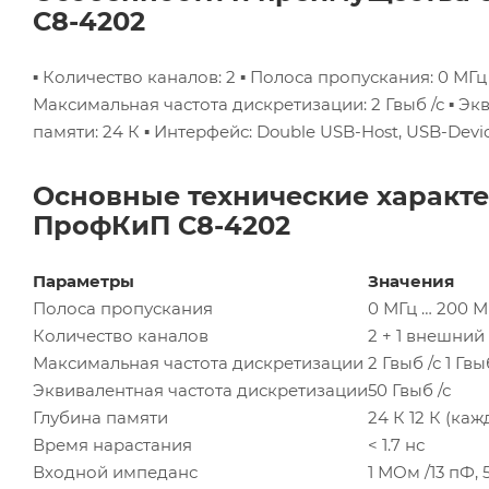
С8-4202
▪ Количество каналов: 2
▪ Полоса пропускания: 0 МГц
Максимальная частота дискретизации: 2 Гвыб /с
▪ Эк
памяти: 24 К
▪ Интерфейс: Double USB-Host, USB-Devic
Основные технические характ
ПрофКиП С8-4202
Параметры
Значения
Полоса пропускания
0 МГц … 200 М
Количество каналов
2 + 1 внешни
Максимальная частота дискретизации
2 Гвыб /с
1 Гвы
Эквивалентная частота дискретизации
50 Гвыб /с
Глубина памяти
24 К
12 К (ка
Время нарастания
< 1.7 нс
Входной импеданс
1 МОм /13 пФ,