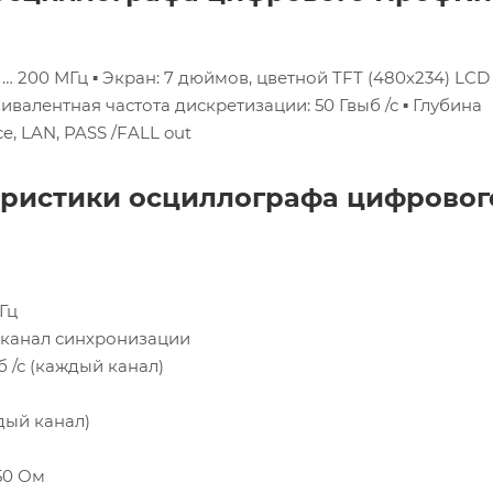
 … 200 МГц
▪ Экран: 7 дюймов, цветной TFT (480х234) LCD
вивалентная частота дискретизации: 50 Гвыб /с
▪ Глубина
e, LAN, PASS /FALL out
еристики осциллографа цифровог
Гц
й канал синхронизации
б /с (каждый канал)
ждый канал)
 50 Ом