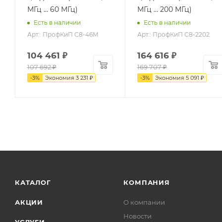
МГц … 60 МГц)
МГц … 200 МГц)
Есть в наличии
Есть в наличии
Арт.: ПрофКиП С8-46М
Арт.: ПрофКиП С8-2202
104 461
₽
164 616
₽
107 692
₽
169 707
₽
-
3
%
Экономия
3 231
₽
-
3
%
Экономия
5 091
₽
КАТАЛОГ
КОМПАНИЯ
АКЦИИ
О компании
Новости