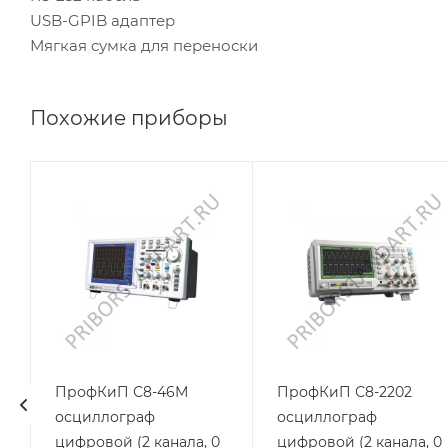
USB-GPIB адаптер
Мягкая сумка для переноски
Похожие приборы
П
ПрофКиП С8-46М
ПрофКиП С8-2202
осциллограф
осциллограф
цифровой (2 канала, 0
цифровой (2 канала, 0