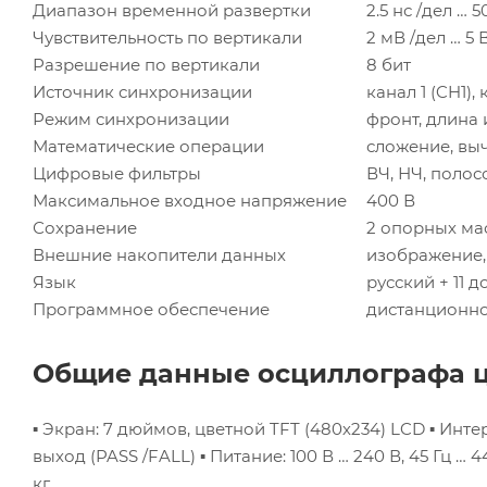
Диапазон временной развертки
2.5 нс /дел … 5
Чувствительность по вертикали
2 мВ /дел … 5 
Разрешение по вертикали
8 бит
Источник синхронизации
канал 1 (CH1),
Режим синхронизации
фронт, длина
Математические операции
сложение, вы
Цифровые фильтры
ВЧ, НЧ, поло
Максимальное входное напряжение
400 В
Сохранение
2 опорных ма
Внешние накопители данных
изображение,
Язык
русский + 11 
Программное обеспечение
дистанционно
Общие данные осциллографа 
▪ Экран: 7 дюймов, цветной TFT (480х234) LCD
▪ Инте
выход (PASS /FALL)
▪ Питание: 100 В … 240 В, 45 Гц … 4
кг