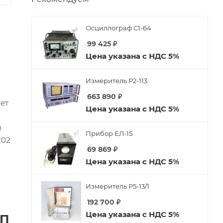
Осциллограф С1-64
99 425
₽
Цена указана с НДС 5%
Измеритель Р2-113
663 890
₽
ет
Цена указана с НДС 5%
м
Прибор ЕЛ-15
202
69 869
₽
м
Цена указана с НДС 5%
Измеритель Р5-13/1
192 700
₽
Цена указана с НДС 5%
иП