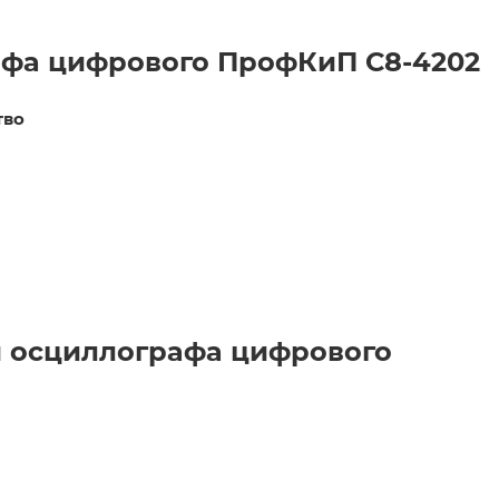
афа цифрового ПрофКиП С8-4202
тво
 осциллографа цифрового