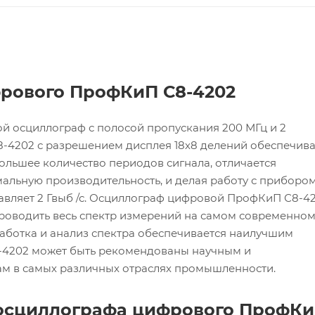
рового ПрофКиП С8-4202
 осциллограф с полосой пропускания 200 МГц и 2
-4202 с разрешением дисплея 18х8 делений обеспечива
ольшее количество периодов сигнала, отличается
льную производительность, и делая работу с приборо
авляет 2 Гвыб /с. Осциллограф цифровой ПрофКиП С8-4
проводить весь спектр измерений на самом современно
аботка и анализ спектра обеспечивается наилучшим
-4202 может быть рекомендованы научным и
м в самых различных отраслях промышленности.
 осциллографа цифрового ПрофК