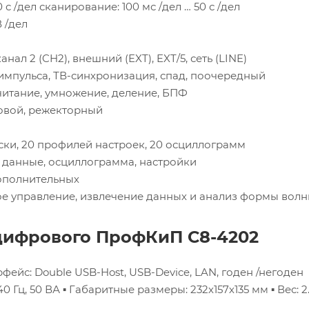
0 с /дел
сканирование: 100 мс /дел … 50 с /дел
В /дел
 канал 2 (CH2), внешний (EXT), EXT/5, сеть (LINE)
 импульса, ТВ-синхронизация, спад, поочередный
читание, умножение, деление, БПФ
совой, режекторный
ски, 20 профилей настроек, 20 осциллограмм
 данные, осциллограмма, настройки
дополнительных
е управление, извлечение данных и анализ формы вол
цифрового ПрофКиП С8-4202
рфейс: Double USB-Host, USB-Device, LAN, годен /негоден
40 Гц, 50 ВА
▪ Габаритные размеры: 232х157х135 мм
▪ Вес: 2