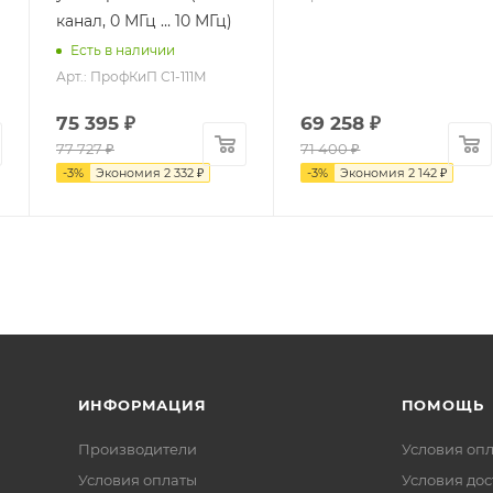
канал, 0 МГц … 10 МГц)
Есть в наличии
Арт.: ПрофКиП С1-111М
75 395
₽
69 258
₽
77 727
₽
71 400
₽
-
3
%
Экономия
2 332
₽
-
3
%
Экономия
2 142
₽
ИНФОРМАЦИЯ
ПОМОЩЬ
Производители
Условия оп
Условия оплаты
Условия дос