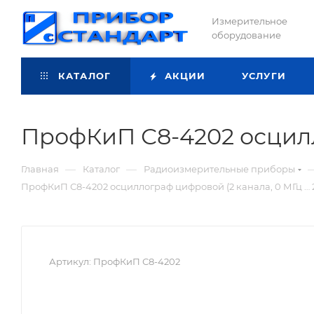
Измерительное
оборудование
КАТАЛОГ
АКЦИИ
УСЛУГИ
ПрофКиП С8-4202 осцилл
—
—
Главная
Каталог
Радиоизмерительные приборы
ПрофКиП С8-4202 осциллограф цифровой (2 канала, 0 МГц … 
Артикул:
ПрофКиП С8-4202