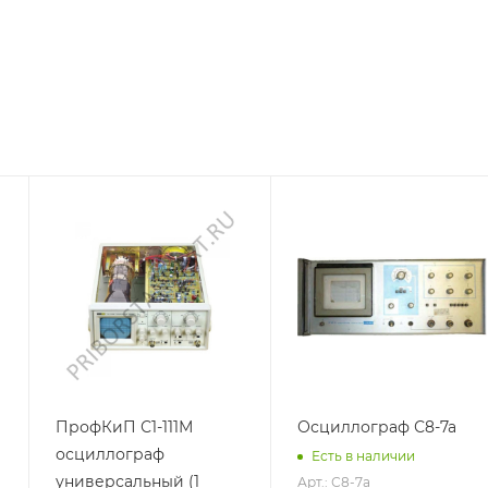
ПрофКиП С1-111М
Осциллограф С8-7а
осциллограф
Есть в наличии
универсальный (1
Арт.: С8-7а