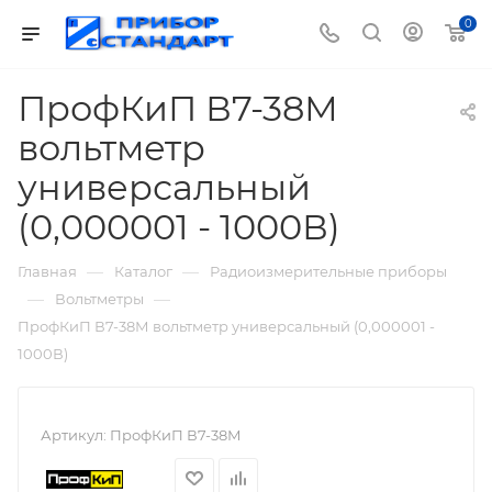
0
ПрофКиП В7-38М
вольтметр
универсальный
(0,000001 - 1000В)
—
—
Главная
Каталог
Радиоизмерительные приборы
—
—
Вольтметры
ПрофКиП В7-38М вольтметр универсальный (0,000001 -
1000В)
Артикул:
ПрофКиП В7-38М