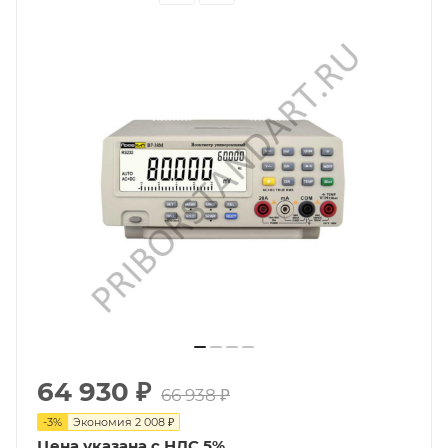
64 930
₽
66 938
₽
-
3
%
Экономия
2 008
₽
Цена указана с НДС 5%