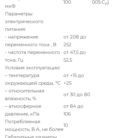
100
005·C
)
п
мкФ
Параметры
электрического
питания:
- напряжение
от 208 до
переменного тока , В
252
- частота переменного
от 47,5 до
тока, Гц
52,5
Условия эксплуатации:
– температура
от +15 до
окружающей среды, ºС
+25
– относительная
от 30 до 80
влажность, %
– атмосферное
от 84 до
давление, кПа
106
Потребляемая
10
мощность, В·А, не более
Габаритные размеры