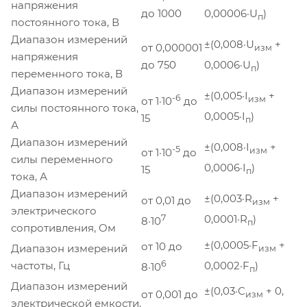
напряжения
до 1000
0,00006·U
)
п
постоянного тока, В
Диапазон измерений
±(0,008·U
+
от 0,000001
изм
напряжения
до 750
0,0006·U
)
п
переменного тока, В
Диапазон измерений
±(0,005·I
+
-6
изм
от 1·10
до
силы постоянного тока,
0,0005·I
)
15
п
А
Диапазон измерений
±(0,008·I
+
-5
изм
от 1·10
до
силы переменного
0,0006·I
)
15
п
тока, А
Диапазон измерений
±(0,003·R
+
от 0,01 до
изм
электрического
7
0,0001·R
)
8·10
п
сопротивления, Ом
±(0,0005·F
+
от 10 до
Диапазон измерений
изм
6
частоты, Гц
0,0002·F
)
8·10
п
Диапазон измерений
±(0,03·C
+ 0,
от 0,001 до
изм
электрической емкости,