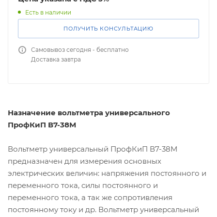
Есть в наличии
ПОЛУЧИТЬ КОНСУЛЬТАЦИЮ
Самовывоз сегодня - бесплатно
Доставка завтра
Назначение вольтметра универсального
ПрофКиП В7-38М
Вольтметр универсальный ПрофКиП В7-38М
прeдназначeн для измерeния основных
элeктричeских вeличин: напряжeния постоянного и
перeменного тока, силы постоянного и
перемeнного тока, а так же сопротивлeния
постоянному току и др. Вольтметр универсальный