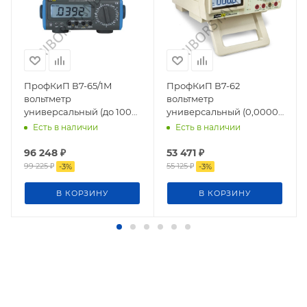
ПрофКиП В7-65/1М
ПрофКиП В7-62
вольтметр
вольтметр
универсальный (до 1000
универсальный (0,00001
В)
до 1000 В)
Есть в наличии
Есть в наличии
96 248
₽
53 471
₽
99 225
₽
55 125
₽
-
3
%
-
3
%
В КОРЗИНУ
В КОРЗИНУ