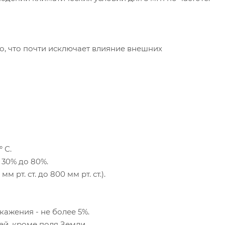
о, что почти исключает влияние внешних
 С.
 30% до 80%.
 рт. ст. до 800 мм рт. ст.).
ажения - не более 5%.
ей, кроме поля Земли.