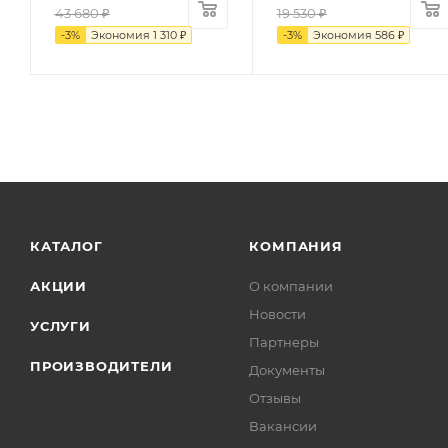
43 680
₽
19 530
₽
-
3
%
Экономия
1 310
₽
-
3
%
Экономия
586
₽
КАТАЛОГ
КОМПАНИЯ
АКЦИИ
О компании
Новости
УСЛУГИ
Партнеры
ПРОИЗВОДИТЕЛИ
Документы
Отзывы
Вакансии