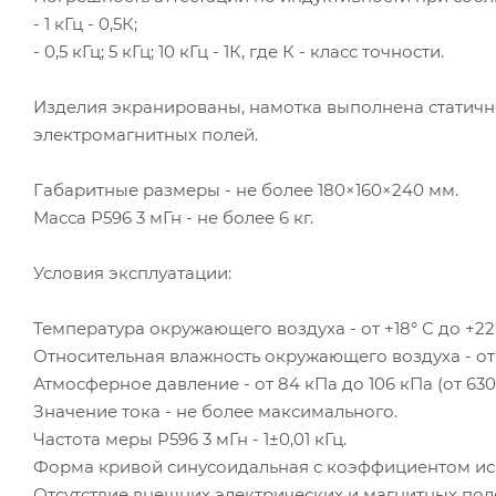
- 1 кГц - 0,5К;
- 0,5 кГц; 5 кГц; 10 кГц - 1К, где К - класс точности.
Изделия экранированы, намотка выполнена статичн
электромагнитных полей.
Габаритные размеры - не более 180×160×240 мм.
Масса Р596 3 мГн - не более 6 кг.
Условия эксплуатации:
Температура окружающего воздуха - от +18° С до +22°
Относительная влажность окружающего воздуха - от
Атмосферное давление - от 84 кПа до 106 кПа (от 630 мм
Значение тока - не более максимального.
Частота меры Р596 3 мГн - 1±0,01 кГц.
Форма кривой синусоидальная с коэффициентом иск
Отсутствие внешних электрических и магнитных пол