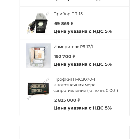
Прибор ЕЛ-15
69 869
₽
Цена указана с НДС 5%
Измеритель Р5-13/1
192 700
₽
Цена указана с НДС 5%
ПрофКиП МС3070-1
многозначная мера
сопротивления (кл.точн. 0,001)
2 825 000
₽
Цена указана с НДС 5%