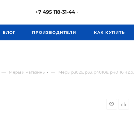
+7 495 118-31-44
БЛОГ
ПРОИЗВОДИТЕЛИ
КАК КУПИТЬ
—
—
Меры и магазины
Меры р3026, р33, р40108, р40116 и др.