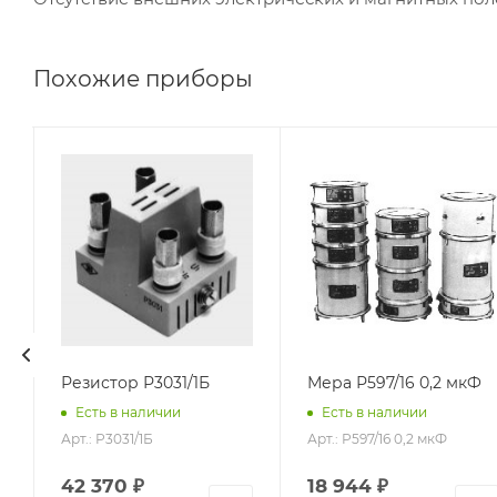
Похожие приборы
Резистор Р3031/1Б
Мера Р597/16 0,2 мкФ
Есть в наличии
Есть в наличии
Арт.: Р3031/1Б
Арт.: Р597/16 0,2 мкФ
42 370
₽
18 944
₽