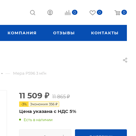
0
0
0
КОМПАНИЯ
ОТЗЫВЫ
КОНТАКТЫ
—
Мера Р596 3 мГн
11 509
₽
11 865
₽
-
3
%
Экономия
356
₽
Цена указана с НДС 5%
Есть в наличии