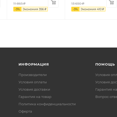
11 865
₽
13 650
₽
-
3
%
Экономия
356
₽
-
3
%
Экономия
410
₽
ИНФОРМАЦИЯ
ПОМОЩЬ
Производители
Условия оп
Условия оплаты
Условия дос
Условия доставки
Гарантия на
Гарантия на товар
Вопрос-отв
Политика конфиденциальности
Оферта