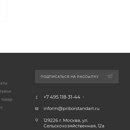
13 650
₽
38 850
₽
-
3
%
Экономия
410
₽
-
3
%
Экономия
1 166
₽
ПОДПИСАТЬСЯ НА РАССЫЛКУ
латы
тавки
+7 495 118-31-44
 товар
ет
inform@priborstandart.ru
129226 г. Москва, ул.
Сельскохозяйственная, 12а