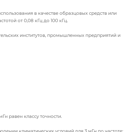
использования в качестве образцовых средств или
отой от 0,08 кГц до 100 кГц.
ельских институтов, промышленных предприятий и
Гн равен классу точности.
дении климатических условий для 3 мГн по частоте: