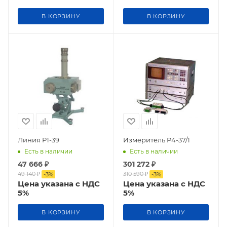
В КОРЗИНУ
В КОРЗИНУ
Линия Р1-39
Измеритель Р4-37/1
Есть в наличии
Есть в наличии
47 666
₽
301 272
₽
49 140
₽
310 590
₽
-
3
%
-
3
%
Цена указана с НДС
Цена указана с НДС
5%
5%
В КОРЗИНУ
В КОРЗИНУ