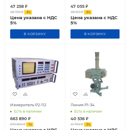
47 258
₽
47 055
₽
48 720
₽
48 510
₽
-
3
%
-
3
%
Цена указана с НДС
Цена указана с НДС
5%
5%
В КОРЗИНУ
В КОРЗИНУ
Измеритель Р2-112
Линия Р1-34
Есть в наличии
Есть в наличии
663 890
₽
40 536
₽
673 890
₽
41 790
₽
-
1
%
-
3
%
Цена указана с НДС
Цена указана с НДС