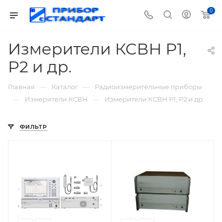
0
Измерители КСВН Р1,
Р2 и др.
—
—
Главная
Каталог
Радиоизмерительные приборы
—
—
Измерители КСВН
Измерители КСВН Р1, Р2 и др.
ФИЛЬТР