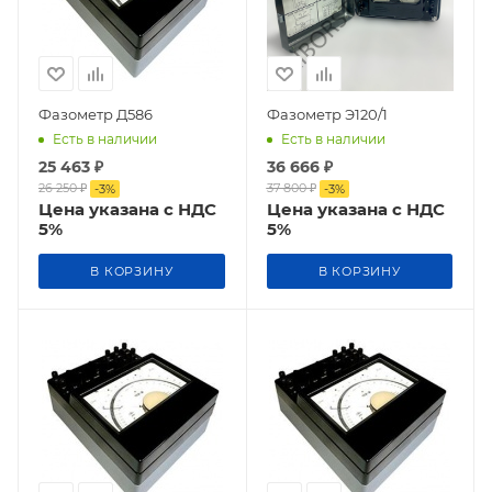
Фазометр Д586
Фазометр Э120/1
Есть в наличии
Есть в наличии
25 463
₽
36 666
₽
26 250
₽
37 800
₽
-
3
%
-
3
%
Цена указана с НДС
Цена указана с НДС
5%
5%
В КОРЗИНУ
В КОРЗИНУ