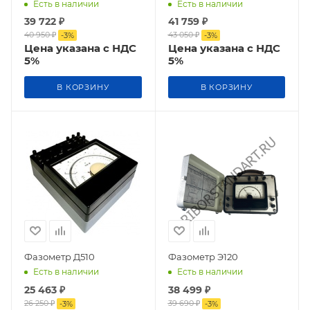
Есть в наличии
Есть в наличии
39 722
₽
41 759
₽
40 950
₽
43 050
₽
-
3
%
-
3
%
Цена указана с НДС
Цена указана с НДС
5%
5%
В КОРЗИНУ
В КОРЗИНУ
Фазометр Д510
Фазометр Э120
Есть в наличии
Есть в наличии
25 463
₽
38 499
₽
26 250
₽
39 690
₽
-
3
%
-
3
%