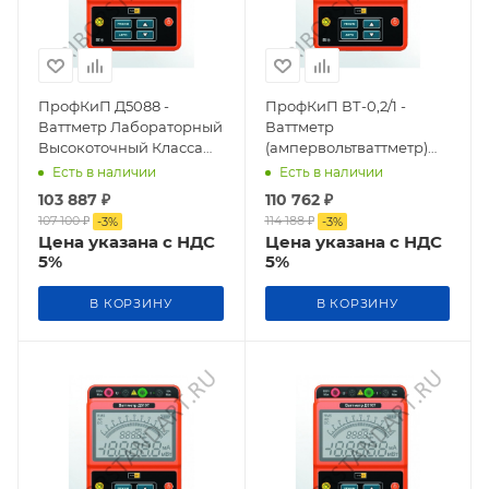
ПрофКиП Д5088 -
ПрофКиП ВТ-0,2/1 -
Ваттметр Лабораторный
Ваттметр
Высокоточный Класса
(ампервольтваттметр)
Точности 0,2
Лабораторный
Есть в наличии
Есть в наличии
Высокоточный Класса
103 887
₽
110 762
₽
Точности 0,2
107 100
₽
114 188
₽
-
3
%
-
3
%
Цена указана с НДС
Цена указана с НДС
5%
5%
В КОРЗИНУ
В КОРЗИНУ