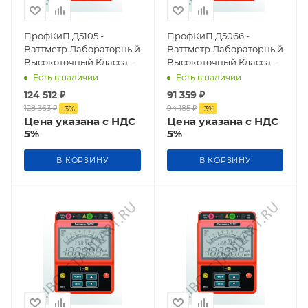
ПрофКиП Д5105 -
ПрофКиП Д5066 -
Ваттметр Лабораторный
Ваттметр Лабораторный
Высокоточный Класса
Высокоточный Класса
Точности 0,1
Точности 0,5
Есть в наличии
Есть в наличии
124 512
₽
91 359
₽
128 363
₽
94 185
₽
-
3
%
-
3
%
Цена указана с НДС
Цена указана с НДС
5%
5%
В КОРЗИНУ
В КОРЗИНУ