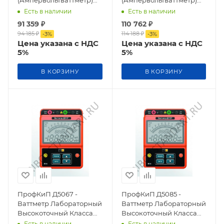
(Ампервольтваттметр)
(Ампервольтваттметр)
Лабораторный
Лабораторный
Есть в наличии
Есть в наличии
Высокоточный Класса
Высокоточный Класса
91 359
₽
110 762
₽
Точности 0,5
Точности 0,2
94 185
₽
114 188
₽
-
3
%
-
3
%
Цена указана с НДС
Цена указана с НДС
5%
5%
В КОРЗИНУ
В КОРЗИНУ
ПрофКиП Д5067 -
ПрофКиП Д5085 -
Ваттметр Лабораторный
Ваттметр Лабораторный
Высокоточный Класса
Высокоточный Класса
Точности 0,5
Точности 0,2
Есть в наличии
Есть в наличии