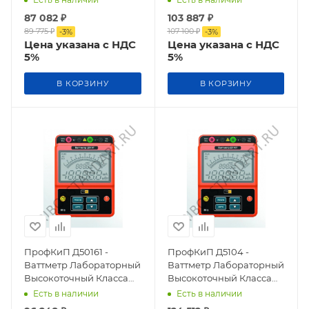
87 082
₽
103 887
₽
89 775
₽
107 100
₽
-
3
%
-
3
%
Цена указана с НДС
Цена указана с НДС
5%
5%
В КОРЗИНУ
В КОРЗИНУ
ПрофКиП Д50161 -
ПрофКиП Д5104 -
Ваттметр Лабораторный
Ваттметр Лабораторный
Высокоточный Класса
Высокоточный Класса
Точности 0,2
Точности 0,1
Есть в наличии
Есть в наличии