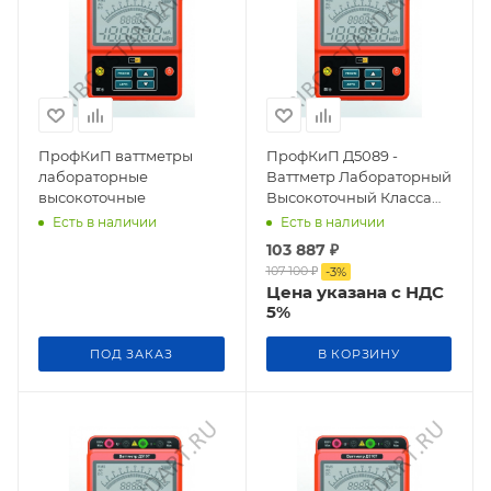
ПрофКиП ваттметры
ПрофКиП Д5089 -
лабораторные
Ваттметр Лабораторный
высокоточные
Высокоточный Класса
Точности 0,2
Есть в наличии
Есть в наличии
103 887
₽
107 100
₽
-
3
%
Цена указана с НДС
5%
ПОД ЗАКАЗ
В КОРЗИНУ