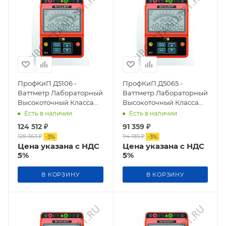
ПрофКиП Д5106 -
ПрофКиП Д5065 -
Ваттметр Лабораторный
Ваттметр Лабораторный
Высокоточный Класса
Высокоточный Класса
Точности 0,1
Точности 0,5
Есть в наличии
Есть в наличии
124 512
₽
91 359
₽
128 363
₽
94 185
₽
-
3
%
-
3
%
Цена указана с НДС
Цена указана с НДС
5%
5%
В КОРЗИНУ
В КОРЗИНУ