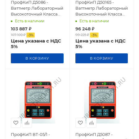
ПрофКиП Д5086 -
ПрофКиП Д50165 -
Ваттметр Лабораторный
Ваттметр Лабораторный
Высокоточный Класса
Высокоточный Класса
Точности 0,2
Точности 0,2
Есть в наличии
Есть в наличии
103 887
₽
96 248
₽
107 100
₽
99 225
₽
-
3
%
-
3
%
Цена указана с НДС
Цена указана с НДС
5%
5%
В КОРЗИНУ
В КОРЗИНУ
ПрофКиП ВТ-05/1 -
ПрофКиП Д5087 -