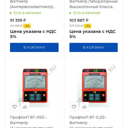
Ваттметр
Ваттметр Лабораторный
(Ампервольтваттметр)
Высокоточный Класса
Лабораторный
Точности 0,2
Есть в наличии
Есть в наличии
Высокоточный Класса
91 359
₽
103 887
₽
Точности 0,5
94 185
₽
107 100
₽
-
3
%
-
3
%
Цена указана с НДС
Цена указана с НДС
5%
5%
В КОРЗИНУ
В КОРЗИНУ
ПрофКиП ВТ-05/2 -
ПрофКиП ВТ-0,2/2 -
Ваттметр
Ваттметр