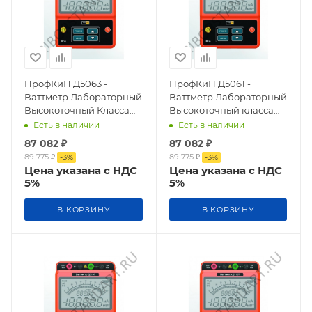
ПрофКиП Д5063 -
ПрофКиП Д5061 -
Ваттметр Лабораторный
Ваттметр Лабораторный
Высокоточный Класса
Высокоточный класса
Точности 0,5
точности 0,5
Есть в наличии
Есть в наличии
87 082
₽
87 082
₽
89 775
₽
89 775
₽
-
3
%
-
3
%
Цена указана с НДС
Цена указана с НДС
5%
5%
В КОРЗИНУ
В КОРЗИНУ