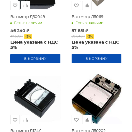
Ваттметр Д50049
Ваттметр Д5069
Есть в наличии
Есть в наличии
46 240
₽
57 851
₽
47 670
₽
59 640
₽
-
3
%
-
3
%
Цена указана с НДС
Цена указана с НДС
5%
5%
В КОРЗИНУ
В КОРЗИНУ
Ваттметр Д124/1
Ваттметр Д50202