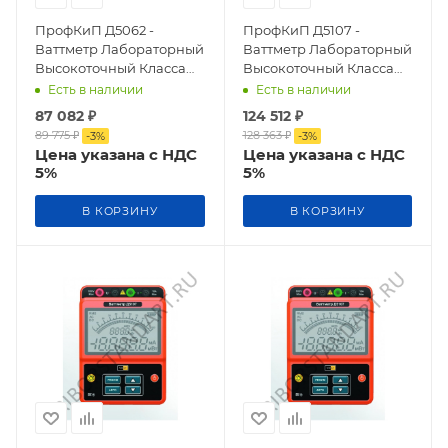
ПрофКиП Д5062 -
ПрофКиП Д5107 -
Ваттметр Лабораторный
Ваттметр Лабораторный
Высокоточный Класса
Высокоточный Класса
Точности 0,5
Точности 0,1
Есть в наличии
Есть в наличии
87 082
₽
124 512
₽
89 775
₽
128 363
₽
-
3
%
-
3
%
Цена указана с НДС
Цена указана с НДС
5%
5%
В КОРЗИНУ
В КОРЗИНУ