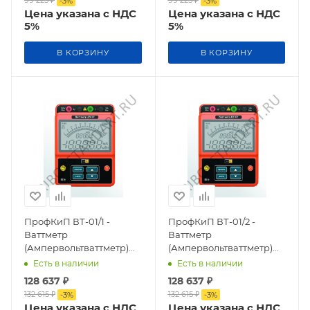
-
3
%
-
3
%
Цена указана с НДС
Цена указана с НДС
5%
5%
В КОРЗИНУ
В КОРЗИНУ
ПрофКиП ВТ-01/1 -
ПрофКиП ВТ-01/2 -
Ваттметр
Ваттметр
(Ампервольтваттметр)
(Ампервольтваттметр)
Лабораторный
Лабораторный
Есть в наличии
Есть в наличии
Высокоточный Класса
Высокоточный Класса
128 637
₽
128 637
₽
Точности 0,1
Точности 0,1
132 615
₽
132 615
₽
-
3
%
-
3
%
Цена указана с НДС
Цена указана с НДС