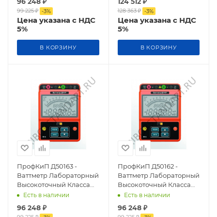
96 248
₽
124 512
₽
99 225
₽
128 363
₽
-
3
%
-
3
%
Цена указана с НДС
Цена указана с НДС
5%
5%
В КОРЗИНУ
В КОРЗИНУ
ПрофКиП Д50163 -
ПрофКиП Д50162 -
Ваттметр Лабораторный
Ваттметр Лабораторный
Высокоточный Класса
Высокоточный Класса
Точности 0,2
Точности 0,2
Есть в наличии
Есть в наличии
96 248
₽
96 248
₽
99 225
₽
99 225
₽