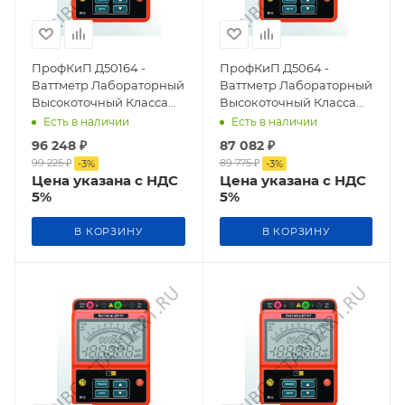
ПрофКиП Д50164 -
ПрофКиП Д5064 -
Ваттметр Лабораторный
Ваттметр Лабораторный
Высокоточный Класса
Высокоточный Класса
Точности 0,2
Точности 0,5
Есть в наличии
Есть в наличии
96 248
₽
87 082
₽
99 225
₽
89 775
₽
-
3
%
-
3
%
Цена указана с НДС
Цена указана с НДС
5%
5%
В КОРЗИНУ
В КОРЗИНУ