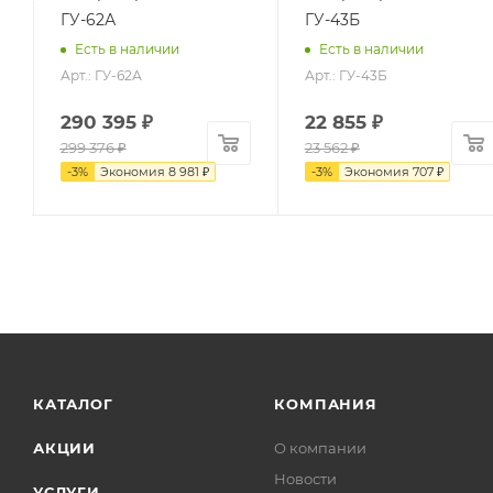
ГУ-62А
ГУ-43Б
Есть в наличии
Есть в наличии
Арт.: ГУ-62А
Арт.: ГУ-43Б
290 395
₽
22 855
₽
299 376
₽
23 562
₽
-
3
%
Экономия
8 981
₽
-
3
%
Экономия
707
₽
КАТАЛОГ
КОМПАНИЯ
АКЦИИ
О компании
Новости
УСЛУГИ