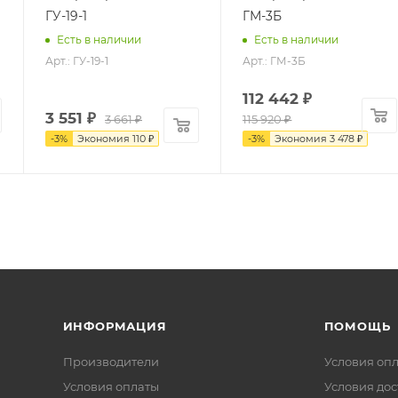
ГУ-19-1
ГМ-3Б
Есть в наличии
Есть в наличии
Арт.: ГУ-19-1
Арт.: ГМ-3Б
112 442
₽
3 551
₽
3 661
₽
115 920
₽
-
3
%
Экономия
110
₽
-
3
%
Экономия
3 478
₽
ИНФОРМАЦИЯ
ПОМОЩЬ
Производители
Условия оп
Условия оплаты
Условия дос