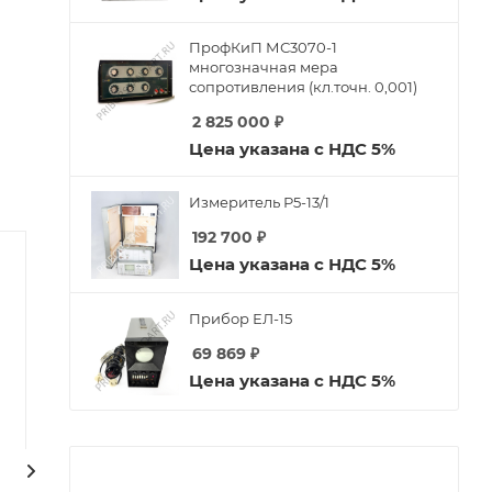
ПрофКиП МС3070-1
многозначная мера
й
сопротивления (кл.точн. 0,001)
2 825 000
₽
Цена указана с НДС 5%
Измеритель Р5-13/1
192 700
₽
Цена указана с НДС 5%
Прибор ЕЛ-15
69 869
₽
Цена указана с НДС 5%
Генераторная лампа
Генераторная лампа