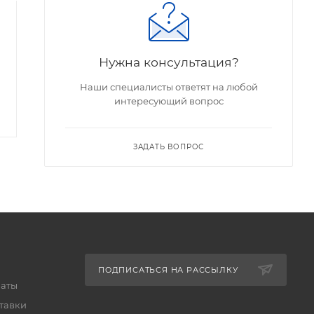
ГК-71
ГИ-7БТ
Есть в наличии
Есть в наличии
Арт.: ГК-71
Арт.: ГИ-7БТ
Нужна консультация?
Наши специалисты ответят на любой
9 681
₽
8 067
₽
9 980
₽
8 316
₽
интересующий вопрос
-
3
%
Экономия
299
₽
-
3
%
Экономия
249
₽
ЗАДАТЬ ВОПРОС
ПОДПИСАТЬСЯ НА РАССЫЛКУ
латы
тавки