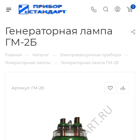
0
Генераторная лампа
ГМ-2Б
—
—
—
Главная
Каталог
Электровакуумные приборы
—
Генераторные лампы
Генераторная лампа ГМ-2Б
Артикул:
ГМ-2Б