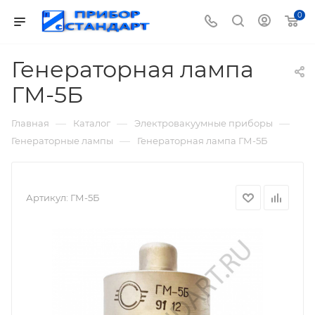
0
Генераторная лампа
ГМ-5Б
—
—
—
Главная
Каталог
Электровакуумные приборы
—
Генераторные лампы
Генераторная лампа ГМ-5Б
Артикул:
ГМ-5Б