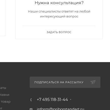
Нужна консультация?
Арт.: ГМИ-42Б
Арт.: ГУ-74Б
Наши специалисты ответят на любой
247 373
₽
интересующий вопрос
255 024
₽
-
3
%
Экономия
7 651
₽
ЗАДАТЬ ВОПРОС
ПОДПИСАТЬСЯ НА РАССЫЛКУ
латы
тавки
+7 495 118-31-44
 товар
ет
inform@priborstandart.ru