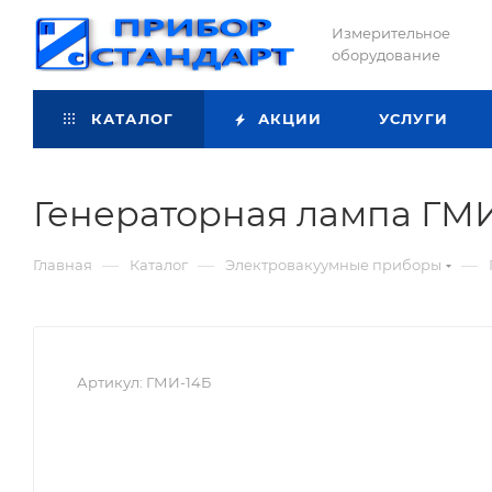
Измерительное
оборудование
КАТАЛОГ
АКЦИИ
УСЛУГИ
Генераторная лампа ГМ
—
—
—
Главная
Каталог
Электровакуумные приборы
Артикул:
ГМИ-14Б