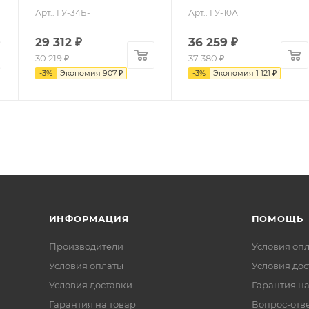
Арт.: ГУ-34Б-1
Арт.: ГУ-10А
29 312
₽
36 259
₽
30 219
₽
37 380
₽
-
3
%
Экономия
907
₽
-
3
%
Экономия
1 121
₽
ИНФОРМАЦИЯ
ПОМОЩЬ
Производители
Условия оп
Условия оплаты
Условия дос
Условия доставки
Гарантия на
Гарантия на товар
Вопрос-отв