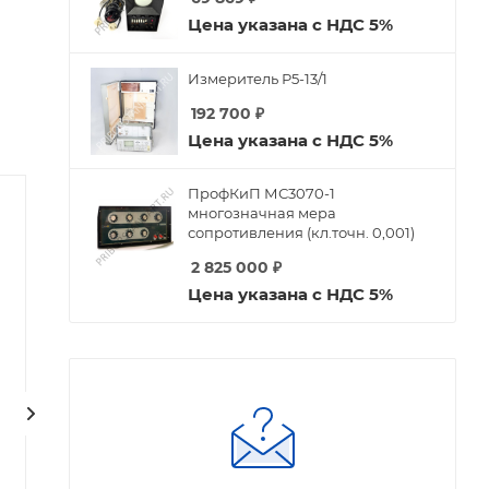
Цена указана с НДС 5%
Измеритель Р5-13/1
192 700
₽
Цена указана с НДС 5%
ПрофКиП МС3070-1
многозначная мера
сопротивления (кл.точн. 0,001)
2 825 000
₽
Цена указана с НДС 5%
Генераторная лампа
Генераторная лампа
ГМИ-42Б
ГУ-74Б
Есть в наличии
Нет в наличии