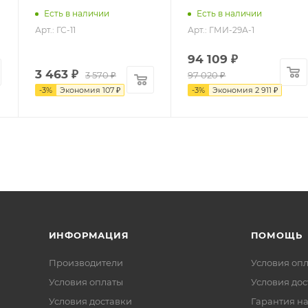
Есть в наличии
Есть в наличии
Арт.: ГС-11
Арт.: ГМИ-29А-1
94 109
₽
3 463
₽
3 570
₽
97 020
₽
-
3
%
Экономия
107
₽
-
3
%
Экономия
2 911
₽
ИНФОРМАЦИЯ
ПОМОЩЬ
Производители
Условия оп
Условия оплаты
Условия дос
Условия доставки
Гарантия на