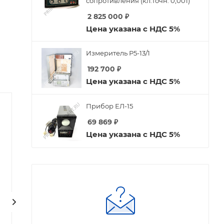
сопротивления (кл.точн. 0,001)
2 825 000
₽
Цена указана с НДС 5%
Измеритель Р5-13/1
192 700
₽
Цена указана с НДС 5%
Прибор ЕЛ-15
69 869
₽
Цена указана с НДС 5%
Генераторная лампа
Генераторная лампа
ГИ-7Б
ГИ-48