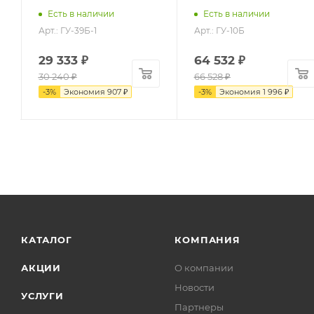
Есть в наличии
Есть в наличии
Арт.: ГУ-39Б-1
Арт.: ГУ-10Б
29 333
₽
64 532
₽
30 240
₽
66 528
₽
-
3
%
Экономия
907
₽
-
3
%
Экономия
1 996
₽
КАТАЛОГ
КОМПАНИЯ
АКЦИИ
О компании
Новости
УСЛУГИ
Партнеры