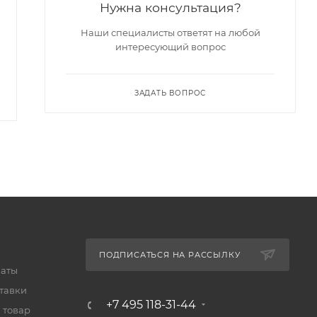
Нужна консультация?
Есть в наличии
Есть в наличии
Арт.: ГИ-7Б
Арт.: ГИ-48
Наши специалисты ответят на любой
интересующий вопрос
61 110
₽
6 417
₽
6 615
₽
63 000
₽
-
3
%
Экономия
198
₽
-
3
%
Экономия
1 890
₽
ЗАДАТЬ ВОПРОС
ПОДПИСАТЬСЯ НА РАССЫЛКУ
латы
тавки
+7 495 118-31-44
 товар