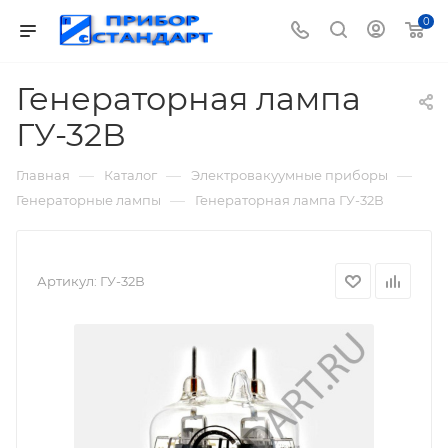
0
Генераторная лампа
ГУ-32В
—
—
—
Главная
Каталог
Электровакуумные приборы
—
Генераторные лампы
Генераторная лампа ГУ-32В
Артикул:
ГУ-32В