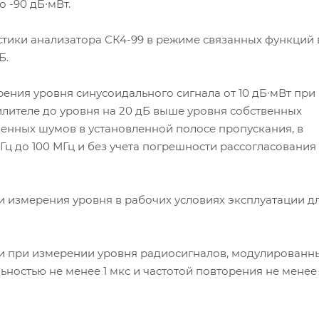
о -90 дБ∙мВт.
тики анализатора СК4-99 в режиме связанных функций 
Б.
ния уровня синусоидального сигнала от 10 дБ∙мВт при
лителе до уровня на 20 дБ выше уровня собственных
енных шумов в установленной полосе пропускания, в
Гц до 100 МГц и без учета погрешности рассогласования 
измерения уровня в рабочих условиях эксплуатации д
 при измерении уровня радиосигналов, модулированн
ностью не менее 1 мкс и частотой повторения не менее 