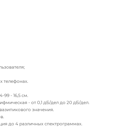
ьзователя;
х телефонах.
9 - 16,5 см.
мическая - от 0,1 дБ/дел до 20 дБ/дел.
квазипикового значения.
в.
ия до 4 различных спектрограммах.