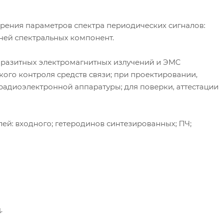
ерения параметров спектра периодических сигналов:
вней спектральных компонент.
паразитных электромагнитных излучений и ЭМС
кого контроля средств связи; при проектировании,
радиоэлектронной аппаратуры; для поверки, аттестации
ей: входного; гетеродинов синтезированных; ПЧ;
.