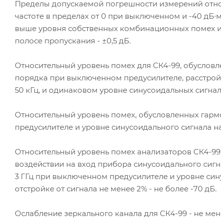
Пределы допускаемой погрешности измерений отно
частоте в пределах от 0 при выключенном и -40 дБ∙
выше уровня собственных комбинационных помех и
полосе пропускания - ±0,5 дБ.
Относительный уровень помех для СК4-99, обусло
порядка при выключенном предусилителе, расстройк
50 кГц, и одинаковом уровне синусоидальных сигнало
Относительный уровень помех, обусловленных гар
предусилителе и уровне синусоидального сигнала на 
Относительный уровень помех анализаторов СК4-9
воздействии на вход прибора синусоидального сигна
3 ГГц при выключенном предусилителе и уровне сину
отстройке от сигнала не менее 2% - не более -70 дБ.
Ослабление зеркального канала для СК4-99 - не мен