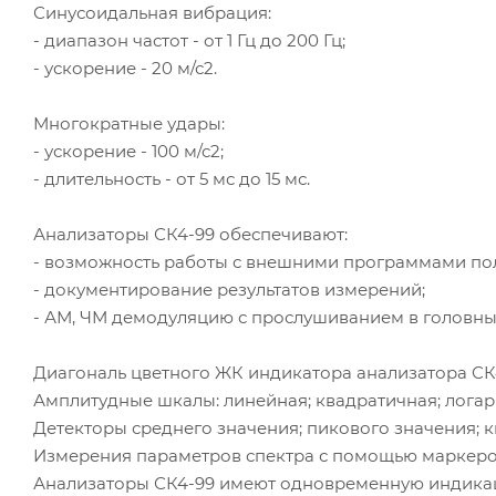
Синусоидальная вибрация:
- диапазон частот - от 1 Гц до 200 Гц;
- ускорение - 20 м/с2.
Многократные удары:
- ускорение - 100 м/с2;
- длительность - от 5 мс до 15 мс.
Анализаторы СК4-99 обеспечивают:
- возможность работы с внешними программами пол
- документирование результатов измерений;
- АМ, ЧМ демодуляцию с прослушиванием в головны
Диагональ цветного ЖК индикатора анализатора СК4-9
Амплитудные шкалы: линейная; квадратичная; логариф
Детекторы среднего значения; пикового значения; 
Измерения параметров спектра с помощью маркеро
Анализаторы СК4-99 имеют одновременную индикац