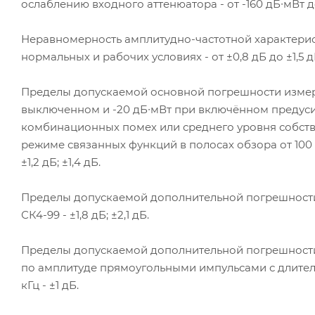
ослаблению входного аттенюатора - от -160 дБ∙мВт д
Неравномерность амплитудно-частотной характерис
нормальных и рабочих условиях - от ±0,8 дБ до ±1,5 д
Пределы допускаемой основной погрешности измере
выключенном и -20 дБ∙мВт при включённом предуси
комбинационных помех или среднего уровня собств
режиме связанных функций в полосах обзора от 100 
±1,2 дБ; ±1,4 дБ.
Пределы допускаемой дополнительной погрешности 
СК4-99 - ±1,8 дБ; ±2,1 дБ.
Пределы допускаемой дополнительной погрешности
по амплитуде прямоугольными импульсами с длитель
кГц - ±1 дБ.