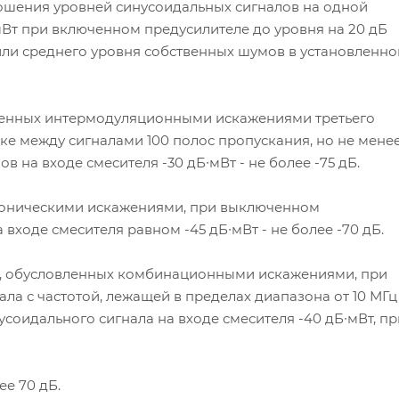
шения уровней синусоидальных сигналов на одной
мВт при включенном предусилителе до уровня на 20 дБ
ли среднего уровня собственных шумов в установленно
вленных интермодуляционными искажениями третьего
е между сигналами 100 полос пропускания, но не мене
в на входе смесителя -30 дБ∙мВт - не более -75 дБ.
моническими искажениями, при выключенном
входе смесителя равном -45 дБ∙мВт - не более -70 дБ.
9, обусловленных комбинационными искажениями, при
ла с частотой, лежащей в пределах диапазона от 10 МГц
соидального сигнала на входе смесителя -40 дБ∙мВт, пр
ее 70 дБ.