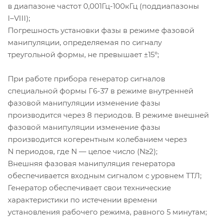
в диапазоне частот 0,
001Гц-100кГц
(поддиапазоны
I–VIII
);
Погрешность установки фазы в режиме фазовой
манипуляции, определяемая по сигналу
треугольной формы, не превышает ±15°;
При работе прибора генератор сигналов
специальной формы
Г6-37
в режиме внутренней
фазовой манипуляции изменение фазы
производится через 8 периодов. В режиме внешней
фазовой манипуляции изменение фазы
производится когерентным колебанием через
N периодов, где N — целое число (N≥2);
Внешняя фазовая манипуляция генератора
обеспечивается входным сигналом с уровнем ТТЛ;
Генератор обеспечивает свои технические
характеристики по истечении времени
установления рабочего режима, равного 5 минутам;