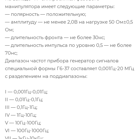
манипулятора имеет следующие параметры:
— полярность — положительную;
— амплитуду — не менее 2,0В на нагрузке 50 Ом±0,5
Ом;
— длительность фронта — не более 30нс;
— длительность импульса по уровню 0,5 — не более
70нс;
Диапазон частот прибора генератор сигналов
специальной формы
Г6-37
составляет 0,
001Гц-20
МГц
с разделением на поддиапазоны:
I — 0,
001Гц-0
,01Гц;
II — 0,
01Гц-0
,1Гц;
III — 0,
1Гц-1Гц
;
IV —
1Гц-10Гц
;
V —
10Гц-100Гц
;
VI —
100Гц-1000Гц
;
VII —
1кГц-10кГц
;