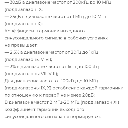
— 30дБ в диапазоне частот от 200кГц до 10 МГц
(поддиапазон IX;
— 25дБ в диапазоне частот от 1 МГц до 10 МГц
(поддиапазон X);
Коэффициент гармоник выходного
синусоидального сигнала в рабочих условиях
не превышает:
— 2,5% в диапазоне частот от 20Гц до 1кГц
(поддиапазоны V, VI);
— 3% в диапазоне частот от 1кГц до 100кГц
(поддиапазоны VII, VIII);
Для диапазона частот от 100кГц до 10 МГц
(поддиапазоны IX, X) ослабление каждой гармоники
по отношению к первой не менее 20дБ;
В диапазоне частот 2
МГц-20
МГц (поддиапазон XI)
коэффициент гармоник выходного
синусоидального сигнала не нормируется;