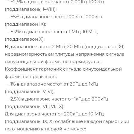
— ±2,5% в диапазоне частот 0,
001Гц-100кГц
(поддиапазоны
I–VIII
);
— ±5% в диапазоне частот
100кГц-1000кГц
(поддиапазон IX);
— ±12% в диапазоне частот 1
МГц-10
МГц
(поддиапазон X);
В диапазоне частот 2
МГц-20
МГц (поддиапазон XI)
неравномерность амплитуды напряжения сигнала
синусоидальной формы не нормируется;
Коэффициент гармоник сигнала синусоидальной
формы не превышает:
— 1% в диапазоне частот от 20Гц до 1кГц
(поддиапазоны V, VI);
— 2,5% в диапазоне частот от 1кГц до 200кГц
(поддиапазоны VII, VI, IX);
Для диапазона частот от 200кГц до 10 МГц
(поддиапазоны IХ, X) ослабление каждой гармоники
по отношению к первой не менее: