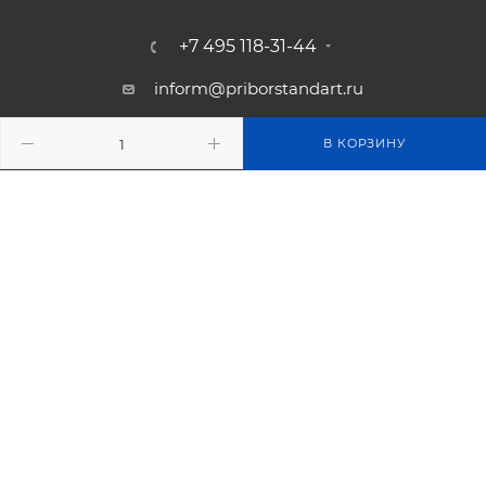
+7 495 118-31-44
inform@priborstandart.ru
129226 г. Москва, ул.
В КОРЗИНУ
Сельскохозяйственная, 12а
2026 © Прибор-стандарт - продажа измерительного
оборудова