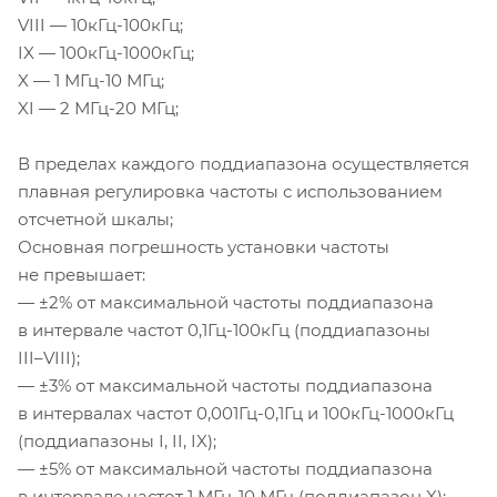
VIII —
10кГц-100кГц
;
IX —
100кГц-1000кГц
;
X — 1
МГц-10
МГц;
XI — 2
МГц-20
МГц;
В пределах каждого поддиапазона осуществляется
плавная регулировка частоты с использованием
отсчетной шкалы;
Основная погрешность установки частоты
не превышает:
— ±2% от максимальной частоты поддиапазона
в интервале частот 0,
1Гц-100кГц
(поддиапазоны
III–VIII
);
— ±3% от максимальной частоты поддиапазона
в интервалах частот 0,
001Гц-0
,1Гц и
100кГц-1000кГц
(поддиапазоны І, II, IX);
— ±5% от максимальной частоты поддиапазона
в интервале частот 1
МГц-10
МГц (поддиапазон X);