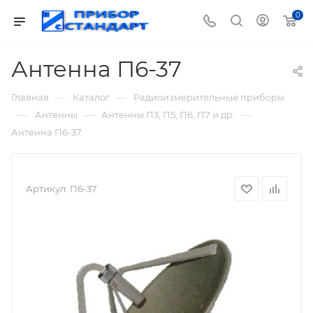
0
Антенна П6-37
—
—
Главная
Каталог
Радиоизмерительные приборы
—
—
—
Антенны
Антенны П3, П5, П6, П7 и др.
Антенна П6-37
Артикул:
П6-37