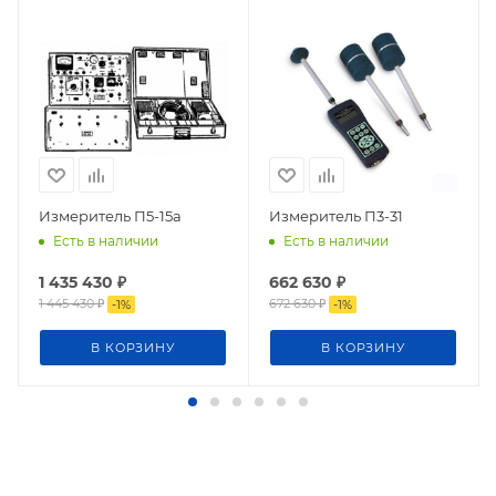
Измеритель П5-15а
Измеритель П3-31
Есть в наличии
Есть в наличии
1 435 430
₽
662 630
₽
1 445 430
₽
672 630
₽
-
1
%
-
1
%
В КОРЗИНУ
В КОРЗИНУ