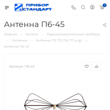
0
Антенна П6-45
—
—
Главная
Каталог
Радиоизмерительные приборы
—
—
—
Антенны
Антенны П3, П5, П6, П7 и др.
Антенна П6-45
Артикул:
П6-45