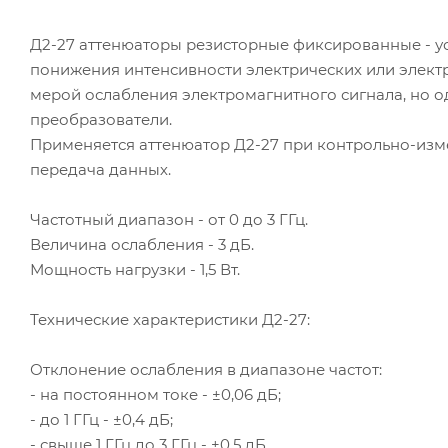
Д2-27 аттенюаторы резисторные фиксированные - ус
понижения интенсивности электрических или элект
мерой ослабления электромагнитного сигнала, но 
преобразователи.
Применяется аттенюатор Д2-27 при контрольно-изм
передача данных.
Частотный диапазон - от 0 до 3 ГГц.
Величина ослабления - 3 дБ.
Мощность нагрузки - 1,5 Вт.
Технические характеристики Д2-27:
Отклонение ослабления в диапазоне частот:
- на постоянном токе - ±0,06 дБ;
- до 1 ГГц - ±0,4 дБ;
- свыше 1 ГГц до 3 ГГц - ±0,5 дБ.