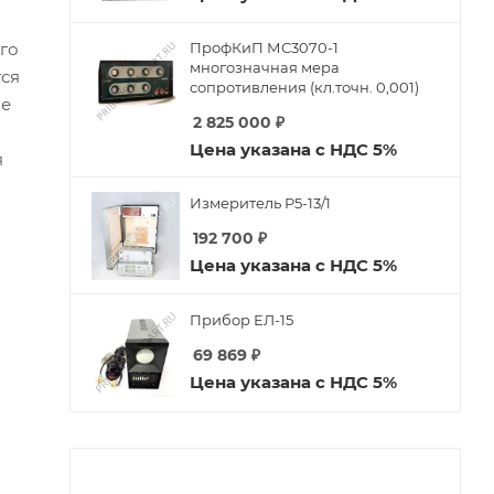
ПрофКиП МС3070-1
го
многозначная мера
тся
сопротивления (кл.точн. 0,001)
ые
2 825 000
₽
Цена указана с НДС 5%
я
Измеритель Р5-13/1
192 700
₽
Цена указана с НДС 5%
Прибор ЕЛ-15
69 869
₽
Цена указана с НДС 5%