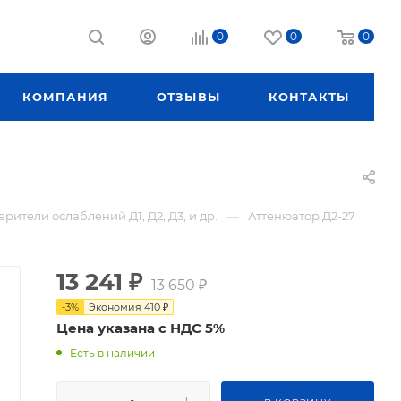
0
0
0
КОМПАНИЯ
ОТЗЫВЫ
КОНТАКТЫ
—
рители ослаблений Д1, Д2, Д3, и др.
Аттенюатор Д2-27
13 241
₽
13 650
₽
-
3
%
Экономия
410
₽
Цена указана с НДС 5%
Есть в наличии