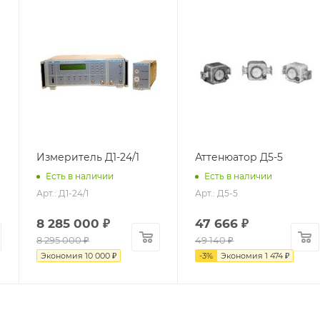
Измеритель Д1-24/1
Аттенюатор Д5-5
Есть в наличии
Есть в наличии
Арт.: Д1-24/1
Арт.: Д5-5
8 285 000
₽
47 666
₽
8 295 000
₽
49 140
₽
Экономия
10 000
₽
-
3
%
Экономия
1 474
₽