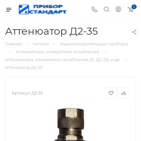
0
Аттенюатор Д2-35
—
—
Главная
Каталог
Радиоизмерительные приборы
—
—
Аттенюаторы, измерители ослаблений
—
Аттенюаторы, измерители ослаблений Д1, Д2, Д3, и др.
Аттенюатор Д2-35
Артикул:
Д2-35