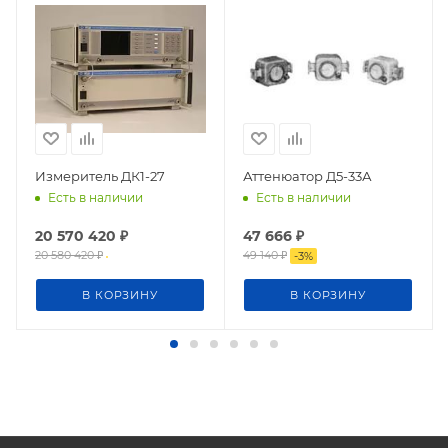
Измеритель ДК1-27
Аттенюатор Д5-33А
Есть в наличии
Есть в наличии
20 570 420
₽
47 666
₽
20 580 420
₽
49 140
₽
-
3
%
В КОРЗИНУ
В КОРЗИНУ