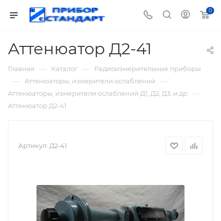
0
Аттенюатор Д2-41
—
—
Главная
Каталог
Радиоизмерительные приборы
—
—
Аттенюаторы, измерители ослаблений
—
Аттенюаторы, измерители ослаблений Д1, Д2, Д3, и др.
Аттенюатор Д2-41
Артикул:
Д2-41