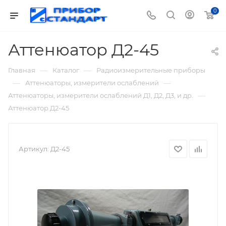
0
Аттенюатор Д2-45
—
—
Главная
Каталог
Радиоизмерительные приборы
—
—
Аттенюаторы, измерители ослаблений
—
Аттенюаторы, измерители ослаблений Д1, Д2, Д3, и др.
Аттенюатор Д2-45
Артикул:
Д2-45