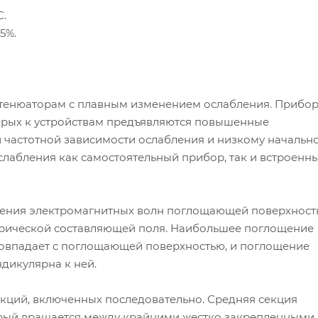
С.
5%.
ттенюаторам с плавным изменением ослабления. Прибо
торых к устройствам предъявляются повышенные
й частотной зависимости ослабления и низкому начальн
ослабления как самостоятельный прибор, так и встроенн
щения электромагнитных волн поглощающей поверхност
ктрической составляющей поля. Наибольшее поглощение
 совпадает с поглощающей поверхностью, и поглощение
ндикулярна к ней.
екций, включенных последовательно. Средняя секция
торый вращается между крайними жестко закрепленными