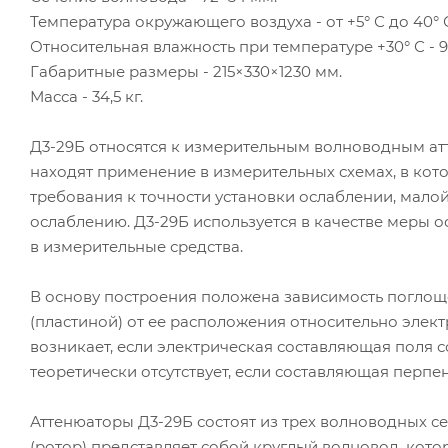
Температура окружающего воздуха - от +5° С до 40° 
Относительная влажность при температуре +30° С - 9
Габаритные размеры - 215×330×1230 мм.
Масса - 34,5 кг.
Д3-29Б относятся к измерительным волноводным а
находят применение в измерительных схемах, в ко
требования к точности установки ослаблении, мало
ослаблению. Д3-29Б используется в качестве меры 
в измерительные средства.
В основу построения положена зависимость погло
(пластиной) от ее расположения относительно эле
возникает, если электрическая составляющая поля
теоретически отсутствует, если составляющая перпе
Аттенюаторы Д3-29Б состоят из трех волноводных с
(ротор) представляет собой круглый волновод, ко