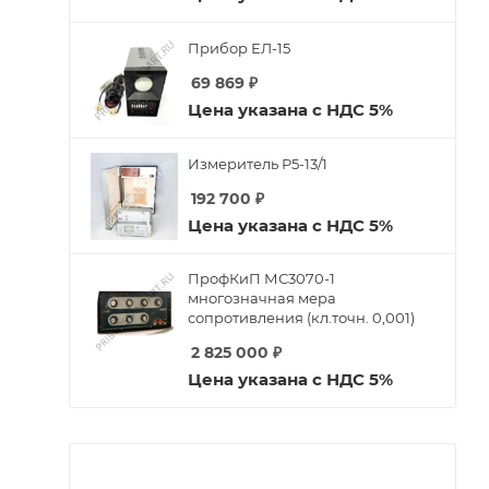
Прибор ЕЛ-15
69 869
₽
Цена указана с НДС 5%
Измеритель Р5-13/1
192 700
₽
Цена указана с НДС 5%
ПрофКиП МС3070-1
многозначная мера
сопротивления (кл.точн. 0,001)
2 825 000
₽
Цена указана с НДС 5%