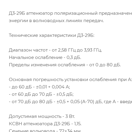
Д3-29Б аттенюатор поляризационный предназначен
энергии в волноводных линиях передач.
Технические характеристики Д3-29Б:
Диапазон частот - от 2,58 ГГц до 3,93 ГГц.
Начальное ослабление - 0,3 дБ.
Пределы изменения ослабления - от 0 до 80 дБ.
Основная погрешность установки ослабления при А:
- до 60 дБ - ±0,01 + 0,004 А;
- от 60 дБ до 70 дБ - ±0,5 дБ;
- от 70 дБ до 80 дБ - ±0,5 + 0,05·(А-70) дБ, где А - вв
Допустимая мощность - 3 Вт.
КСВН аттенюатора Д3-29Б - 1,15.
Сечение волновода - 72×34 мм.