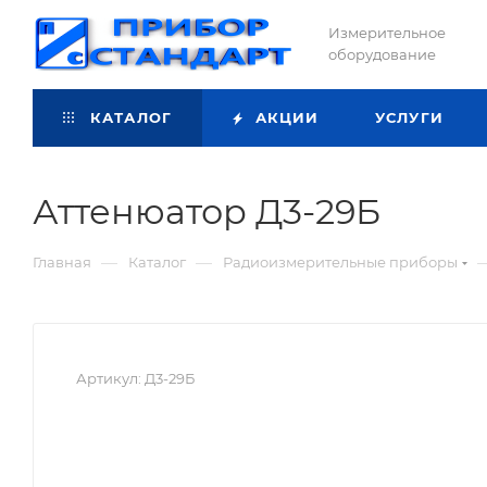
Измерительное
оборудование
КАТАЛОГ
АКЦИИ
УСЛУГИ
Аттенюатор Д3-29Б
—
—
Главная
Каталог
Радиоизмерительные приборы
Артикул:
Д3-29Б