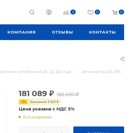
0
0
0
КОМПАНИЯ
ОТЗЫВЫ
КОНТАКТЫ
—
рители ослаблений Д1, Д2, Д3, и др.
Аттенюатор Д3-29Б
181 089
₽
186 690
₽
-
3
%
Экономия
5 601
₽
Цена указана с НДС 5%
Есть в наличии