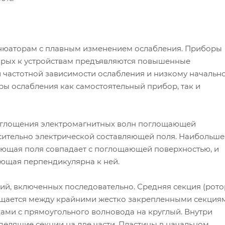
енюаторам с плавным изменением ослабления. Приборы
торых к устройствам предъявляются повышенные
й частотной зависимости ослабления и низкому начальн
ры ослабления как самостоятельный прибор, так и
поглощения электромагнитных волн поглощающей
осительно электрической составляющей поля. Наибольше
ляющая поля совпадает с поглощающей поверхностью, и
яющая перпендикулярна к ней.
ций, включенных последовательно. Средняя секция (рото
ращается между крайними жестко закрепленными секция
ами с прямоугольного волновода на круглый. Внутри
лящие секции на две части. Пластины в начальном