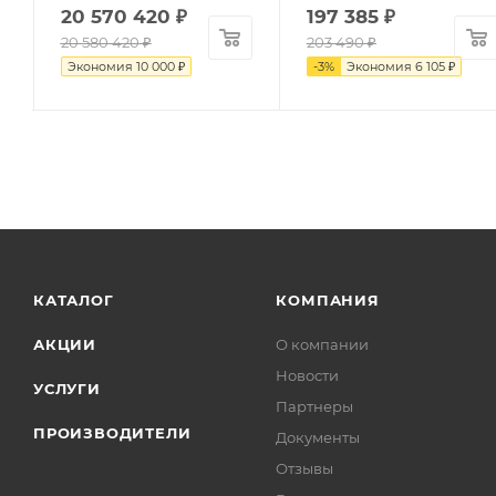
20 570 420
₽
197 385
₽
20 580 420
₽
203 490
₽
Экономия
10 000
₽
-
3
%
Экономия
6 105
₽
КАТАЛОГ
КОМПАНИЯ
АКЦИИ
О компании
Новости
УСЛУГИ
Партнеры
ПРОИЗВОДИТЕЛИ
Документы
Отзывы