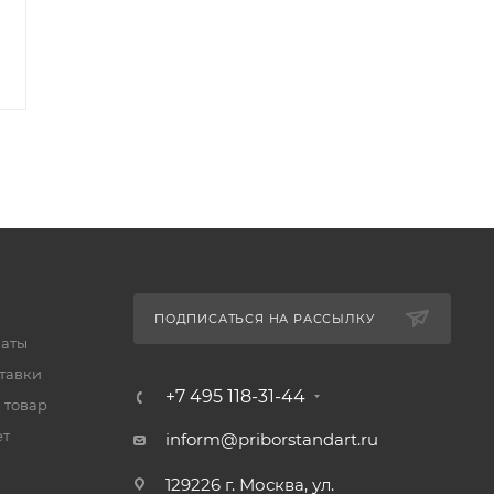
310 031
₽
74 147
₽
319 620
₽
76 440
₽
-
3
%
Экономия
9 589
₽
-
3
%
Экономия
2 293
₽
ПОДПИСАТЬСЯ НА РАССЫЛКУ
латы
тавки
+7 495 118-31-44
 товар
ет
inform@priborstandart.ru
129226 г. Москва, ул.