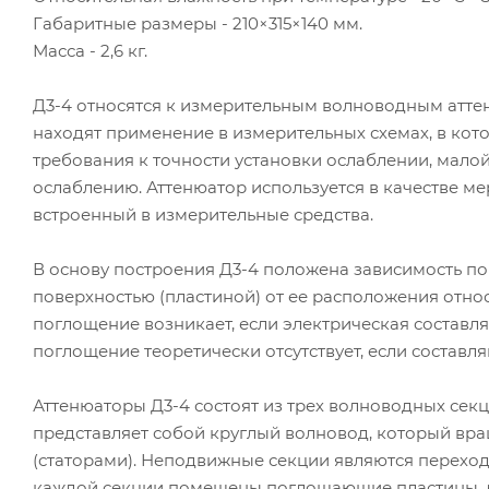
Габаритные размеры - 210×315×140 мм.
Масса - 2,6 кг.
Д3-4 относятся к измерительным волноводным атт
находят применение в измерительных схемах, в ко
требования к точности установки ослаблении, мало
ослаблению. Аттенюатор используется в качестве ме
встроенный в измерительные средства.
В основу построения Д3-4 положена зависимость 
поверхностью (пластиной) от ее расположения отн
поглощение возникает, если электрическая состав
поглощение теоретически отсутствует, если составл
Аттенюаторы Д3-4 состоят из трех волноводных сек
представляет собой круглый волновод, который в
(статорами). Неподвижные секции являются переход
каждой секции помещены поглощающие пластины, де