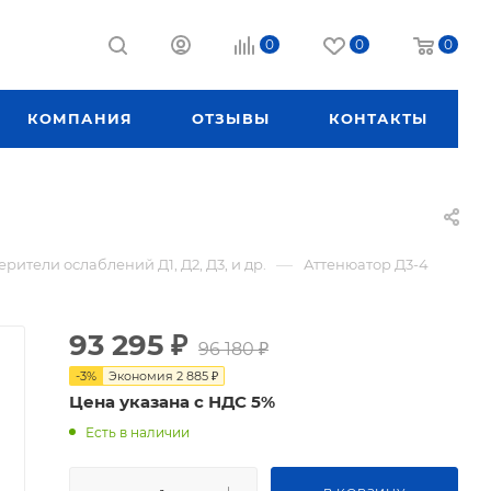
0
0
0
КОМПАНИЯ
ОТЗЫВЫ
КОНТАКТЫ
—
рители ослаблений Д1, Д2, Д3, и др.
Аттенюатор Д3-4
93 295
₽
96 180
₽
-
3
%
Экономия
2 885
₽
Цена указана с НДС 5%
Есть в наличии