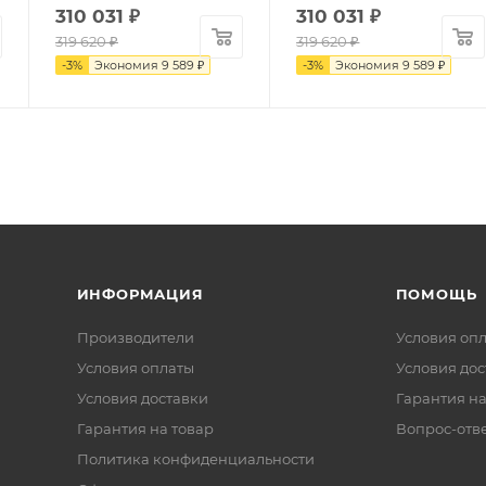
310 031
₽
310 031
₽
319 620
₽
319 620
₽
-
3
%
Экономия
9 589
₽
-
3
%
Экономия
9 589
₽
ИНФОРМАЦИЯ
ПОМОЩЬ
Производители
Условия оп
Условия оплаты
Условия дос
Условия доставки
Гарантия на
Гарантия на товар
Вопрос-отв
Политика конфиденциальности