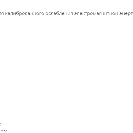
ля калиброванного ослабления электромагнитной энер
.
С.
80%.