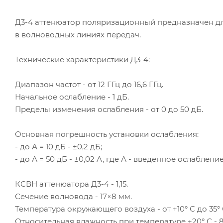
Д3-4 аттенюатор поляризационный предназначен д
в волноводных линиях передач.
Технические характеристики Д3-4:
Диапазон частот - от 12 ГГц до 16,6 ГГц.
Начальное ослабление - 1 дБ.
Пределы изменения ослабления - от 0 до 50 дБ.
Основная погрешность установки ослабления:
- до А = 10 дБ - ±0,2 дБ;
- до А = 50 дБ - ±0,02 А, где А - введенное ослабление
КСВН аттенюатора Д3-4 - 1,15.
Сечение волновода - 17×8 мм.
Температура окружающего воздуха - от +10° С до 35° 
Относительная влажность при температуре +20° С - 