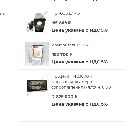
гии
Прибор ЕЛ-15
69 869
₽
Цена указана с НДС 5%
Измеритель Р5-13/1
192 700
₽
Цена указана с НДС 5%
ПрофКиП МС3070-1
многозначная мера
сопротивления (кл.точн. 0,001)
2 825 000
₽
Цена указана с НДС 5%