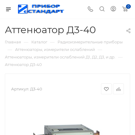
0
Аттенюатор Д3-40
—
—
Главная
Каталог
Радиоизмерительные приборы
—
—
Аттенюаторы, измерители ослаблений
—
Аттенюаторы, измерители ослаблений Д1, Д2, Д3, и др.
Аттенюатор Д3-40
Артикул:
Д3-40