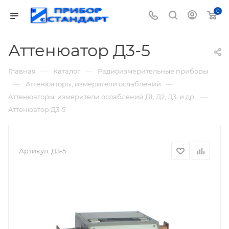
0
Аттенюатор Д3-5
—
—
Главная
Каталог
Радиоизмерительные приборы
—
—
Аттенюаторы, измерители ослаблений
—
Аттенюаторы, измерители ослаблений Д1, Д2, Д3, и др.
Аттенюатор Д3-5
Артикул:
Д3-5