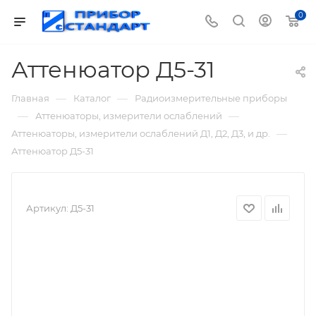
0
Аттенюатор Д5-31
—
—
Главная
Каталог
Радиоизмерительные приборы
—
—
Аттенюаторы, измерители ослаблений
—
Аттенюаторы, измерители ослаблений Д1, Д2, Д3, и др.
Аттенюатор Д5-31
Артикул:
Д5-31