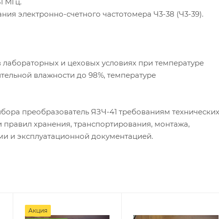
1 МГц.
тания
электронно-счетного
частотомера
Ч3-38
(
Ч3-39
).
 лабораторных и цеховых условиях при температуре
ительной влажности до 98%, температуре
рибора преобразователь
ЯЗЧ-41
требованиям технически
 правил хранения, транспортирования, монтажа,
ми и эксплуатационной документацией.
Акция