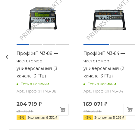
ПрофКиП Ч3-88 —
ПрофКиП Ч3-84 —
частотомер
частотомер
универсальный (3
универсальный (2
канала, 3 ГГц)
канала, 3 ГГц)
Есть в наличии
Есть в наличии
Арт.: ПрофКиП Ч3-88
Арт.: ПрофКиП Ч3-84
204 719
₽
169 071
₽
211 050
₽
174 300
₽
-
3
%
Экономия
6 332
₽
-
3
%
Экономия
5 229
₽