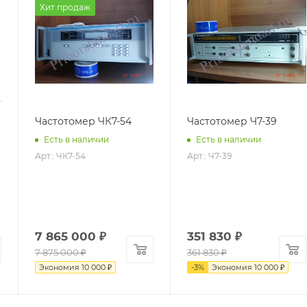
Хит продаж
Частотомер ЧК7-54
Частотомер Ч7-39
Есть в наличии
Есть в наличии
Арт.: ЧК7-54
Арт.: Ч7-39
7 865 000
₽
351 830
₽
7 875 000
₽
361 830
₽
Экономия
10 000
₽
-
3
%
Экономия
10 000
₽