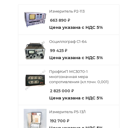
Измеритель Р2-113
663 890
₽
Цена указана с НДС 5%
Осциллограф С1-64
99 425
₽
Цена указана с НДС 5%
ПрофКиП МС3070-1
многозначная мера
сопротивления (кл.точн. 0,001)
2 825 000
₽
Цена указана с НДС 5%
Измеритель Р5-13/1
192 700
₽
Цена указана с НДС 5%