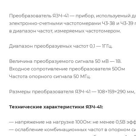
Преобразователь
ЯЗЧ-41
— прибор, используемый д
электронно-счетными
частотомерами
Ч3-38
и
Ч3-39
п
в диапазон частот, измеряемых частотомером.
Диапазон преобразуемых частот 0,1 — 1ГГц.
Величина преобразуемого сигнала 50 мВ — 1В.
Входное сопротивление преобразователя 50Ом
Частота опорного сигнала 50 МГц.
Размеры преобразователя
Я3Ч-41
— 108×159×290 мм, 
Технические характеристики
Я3Ч-41
:
— напряжение на нагрузке 100Ом: не менее 0,5В эфф.
— ослабление комбинационных частот в опорном си