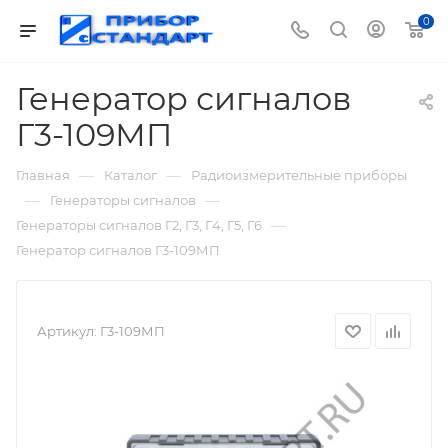
0
Генератор сигналов
Г3-109МП
—
—
Главная
Каталог
Радиоизмерительные приборы
—
—
Генераторы сигналов
—
Генераторы сигналов Г2, Г3, Г4, Г5, Г6
Генератор сигналов Г3-109МП
Артикул:
Г3-109МП