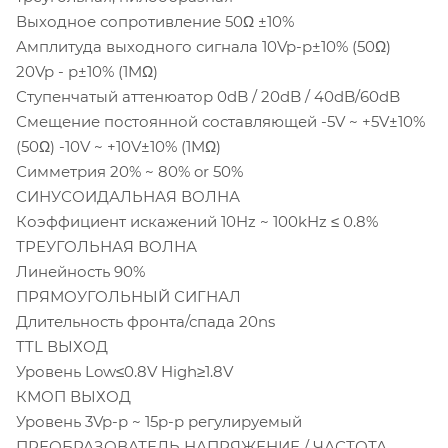
Выходное сопротивление 50Ω ±10%
Амплитуда выходного сигнала 10Vp-p±10% (50Ω)
20Vp - p±10% (1MΩ)
Ступенчатый аттенюатор 0dB / 20dB / 40dB/60dB
Смещение постоянной составляющей -5V ~ +5V±10%
(50Ω) -10V ~ +10V±10% (1MΩ)
Симметрия 20% ~ 80% or 50%
СИНУСОИДАЛЬНАЯ ВОЛНА
Коэффициент искажений 10Hz ~ 100kHz ≤ 0.8%
ТРЕУГОЛЬНАЯ ВОЛНА
Линейность 90%
ПРЯМОУГОЛЬНЫЙ СИГНАЛ
Длительность фронта/спада 20ns
TTL ВЫХОД
Уровень Low≤0.8V High≥1.8V
КМОП ВЫХОД
Уровень 3Vp-p ~ 15p-p регулируемый
ПРЕОБРАЗОВАТЕЛЬ НАПРЯЖЕНИЕ / ЧАСТОТА