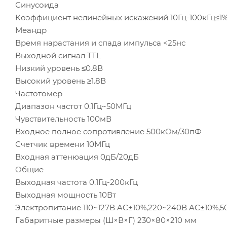
Синусоида
Коэффициент нелинейных искажений 10Гц-100кГц≤1
Меандр
Время нарастания и спада импульса <25нс
Выходной сигнал TTL
Низкий уровень ≤0.8В
Высокий уровень ≥1.8В
Частотомер
Диапазон частот 0.1Гц~50МГц
Чувствительность 100мВ
Входное полное сопротивление 500кОм/30пФ
Счетчик времени 10МГц
Входная аттенюация 0дБ/20дБ
Общие
Выходная частота 0.1Гц-200кГц
Выходная мощность 10Вт
Электропитание 110~127В AC±10%,220~240В AC±10%,5
Габаритные размеры (Ш×В×Г) 230×80×210 мм