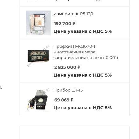
Измеритель Р5-13/1
192 700
₽
Цена указана с НДС 5%
ПрофКиП МС3070-1
многозначная мера
сопротивления (кл.точн. 0,001)
2 825 000
₽
Цена указана с НДС 5%
,
Прибор ЕЛ-15
69 869
₽
Цена указана с НДС 5%