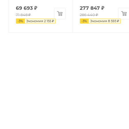
69 693
₽
277 847
₽
71 848
₽
286 440
₽
-
3
%
Экономия
2 155
₽
-
3
%
Экономия
8 593
₽