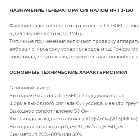
НАЗНАЧЕНИЕ ГЕНЕРАТОРА СИГНАЛОВ НЧ Г3-130
Функциональный генератор сигналов Г3-130М позво
в диапазоне частоты до 3МГц.
Типичные применения включают проверку аппаратур
вибрацию, проверку сервоприводов и т.д. Генерато
синусоида, треугольная, прямоугольная, пилообразн
ОСНОВНЫЕ ТЕХНИЧЕСКИЕ ХАРАКТЕРИСТИКИ
Основной выход
Выходная частота 0.1Гц~3MГц 7 поддиапазонов
Форма выходного сигнала Синусоида, меандр, треуг
Выходное сопротивление 50 Ом
Амплитуда выходного сигнала 10В(50 Ом)20В(1MОм)
Выходной аттенюатор 0дБ/20 дБ /40 дБ /60 дБ
Симметрия 20%~80% или 50%