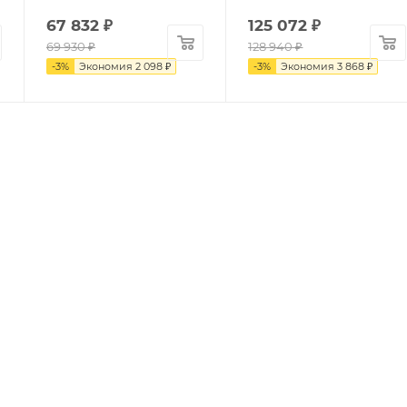
67 832
₽
125 072
₽
69 930
₽
128 940
₽
-
3
%
Экономия
2 098
₽
-
3
%
Экономия
3 868
₽