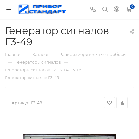
0
Генератор сигналов
Г3-49
—
—
Главная
Каталог
Радиоизмерительные приборы
—
—
Генераторы сигналов
—
Генераторы сигналов Г2, Г3, Г4, Г5, Г6
Генератор сигналов Г3-49
Артикул:
Г3-49