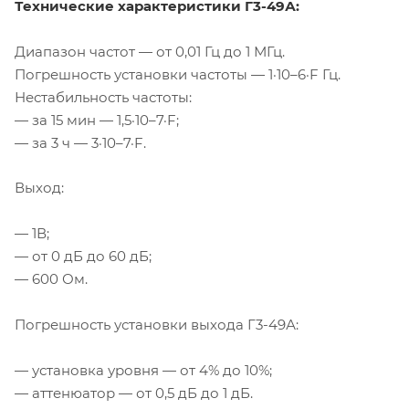
Технические характеристики
Г3-49А
:
Диапазон частот — от 0,01 Гц до 1 МГц.
Погрешность установки частоты — 1·10–6·F Гц.
Нестабильность частоты:
— за 15 мин — 1,5·10–7·F;
— за 3 ч — 3·10–7·F.
Выход:
— 1В;
— от 0 дБ до 60 дБ;
— 600 Ом.
Погрешность установки выхода
Г3-49А
:
— установка уровня — от 4% до 10%;
— аттенюатор — от 0,5 дБ до 1 дБ.