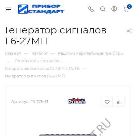
0
Генератор сигналов
Г6-27МП
—
—
Главная
Каталог
Радиоизмерительные приборы
—
—
Генераторы сигналов
—
Генераторы сигналов Г2, Г3, Г4, Г5, Г6
Генератор сигналов Г6-27МП
Артикул:
Г6-27МП