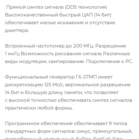
Прямой синтез сигнала (DDS технология)
Высококачественный быстрый ЦАП (14 бит)
обеспечивает малые искажения и отсутствие
джиттера.
Встроенный частотомер до 200 МГц. Разрешение
1 мкГц Возможность рисования сигнала Различные
виды модуляции, свипирование. Подключение к PC.
Функциональный генератор
Г6-27
МП имеет
дискретизацию 125 Мс/с, вертикальное разрешение
14 бит и большую длину памяти, что позволяет
с высокой точностью обеспечивать синтез сигналов
практически любой формы.
Программное обеспечение обеспечивает 9 типов
стандартных форм сигналов: синус, прямоугольный,
пилообразный, импульсный, ExRise, ExpFall, Sinc,