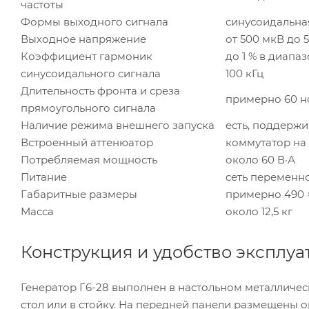
частоты
Формы выходного сигнала
синусоидальная
Выходное напряжение
от 500 мкВ до 
Коэффициент гармоник
до 1 % в диапаз
синусоидального сигнала
100 кГц
Длительность фронта и среза
примерно 60 н
прямоугольного сигнала
Наличие режима внешнего запуска
есть, поддерж
Встроенный аттенюатор
коммутатор на
Потребляемая мощность
около 60 В·А
Питание
сеть переменног
Габаритные размеры
примерно 490 ×
Масса
около 12,5 кг
Конструкция и удобство эксплуа
Генератор Г6-28 выполнен в настольном металличес
стол или в стойку. На передней панели размещены 