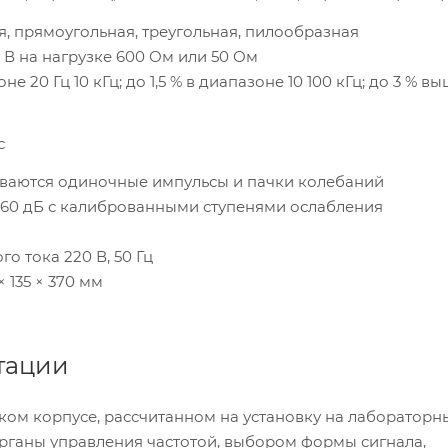
, прямоугольная, треугольная, пилообразная
5 В на нагрузке 600 Ом или 50 Ом
оне 20 Гц 10 кГц; до 1,5 % в диапазоне 10 100 кГц; до 3 % в
с
иваются одиночные импульсы и пачки колебаний
 60 дБ с калиброванными ступенями ослабления
о тока 220 В, 50 Гц
 135 × 370 мм
тации
ком корпусе, рассчитанном на установку на лабораторн
органы управления частотой, выбором формы сигнала,