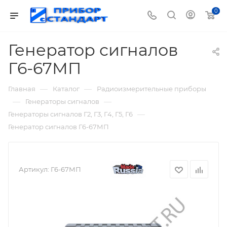
0
Генератор сигналов
Г6-67МП
—
—
Главная
Каталог
Радиоизмерительные приборы
—
—
Генераторы сигналов
—
Генераторы сигналов Г2, Г3, Г4, Г5, Г6
Генератор сигналов Г6-67МП
Артикул:
Г6-67МП