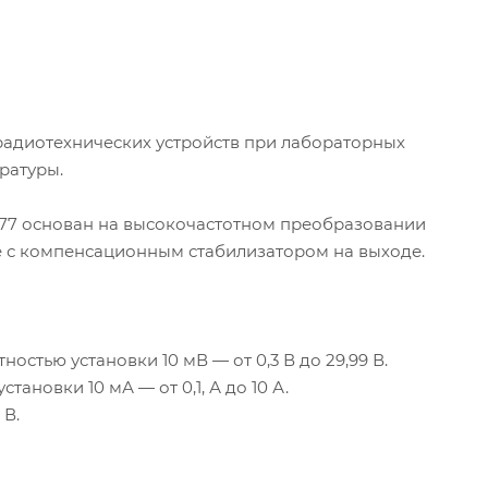
радиотехнических устройств при лабораторных
ратуры.
77
основан на высокочастотном преобразовании
 с компенсационным стабилизатором на выходе.
стью установки 10 мВ — от 0,3 В до 29,99 В.
ановки 10 мА — от 0,1, А до 10 А.
 В.