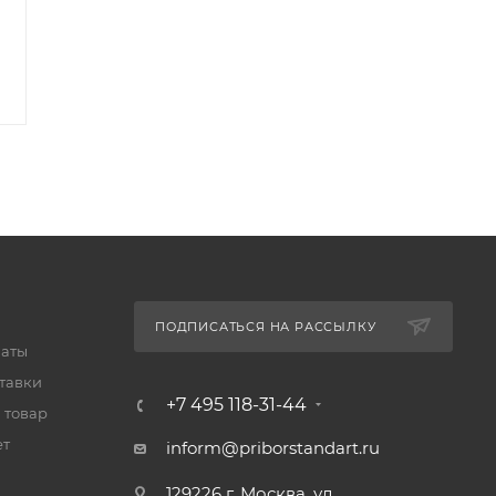
50 416
₽
21 083
₽
51 975
₽
21 735
₽
-
3
%
Экономия
1 559
₽
-
3
%
Экономия
652
₽
ПОДПИСАТЬСЯ НА РАССЫЛКУ
латы
тавки
+7 495 118-31-44
 товар
ет
inform@priborstandart.ru
129226 г. Москва, ул.