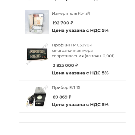
Измеритель Р5-13/1
192 700
₽
Цена указана с НДС 5%
ПрофКиП МС3070-1
многозначная мера
сопротивления (кл.точн. 0,001)
2 825 000
₽
Цена указана с НДС 5%
Прибор ЕЛ-15
69 869
₽
Цена указана с НДС 5%