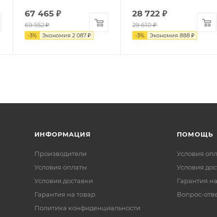
67 465
₽
28 722
₽
69 552
₽
29 610
₽
-
3
%
Экономия
2 087
₽
-
3
%
Экономия
888
₽
ИНФОРМАЦИЯ
ПОМОЩЬ
Производители
Условия оп
Условия оплаты
Условия дос
Условия доставки
Гарантия на
Гарантия на товар
Вопрос-отв
Политика конфиденциальности