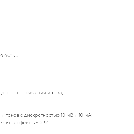
 40° С.
дного напряжения и тока;
 токов с дискретностью 10 мВ и 10 мА;
рез интерфейс
RS-232
;