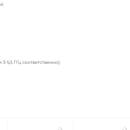
м)
и 3-5,5 ГГц соответственно);