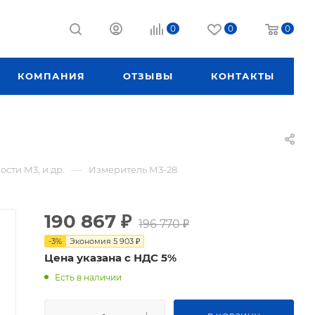
0
0
0
КОМПАНИЯ
ОТЗЫВЫ
КОНТАКТЫ
—
сти М3, и др.
Измеритель М3-28
190 867
₽
196 770
₽
-
3
%
Экономия
5 903
₽
Цена указана с НДС 5%
Есть в наличии