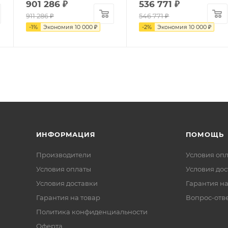
901 286
₽
536 771
₽
911 286
₽
546 771
₽
-
1
%
Экономия
10 000
₽
-
2
%
Экономия
10 000
₽
ИНФОРМАЦИЯ
ПОМОЩЬ
Производители
Условия оп
Условия оплаты
Условия дос
Условия доставки
Гарантия на
Гарантия на товар
Вопрос-отв
Политика конфиденциальности
Оферта