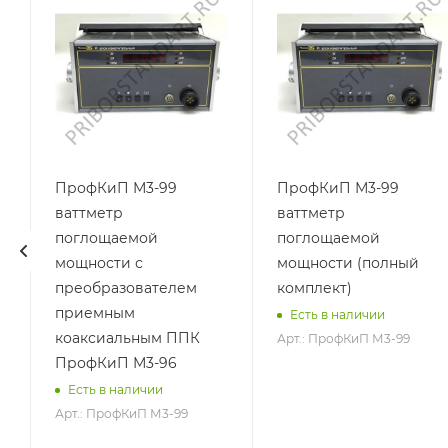
ПрофКиП М3-99
ПрофКиП М3-99
ваттметр
ваттметр
поглощаемой
поглощаемой
мощности с
мощности (полный
преобразователем
комплект)
приемным
Есть в наличии
коаксиальным ППК
Арт.: ПрофКиП М3-99
ПрофКиП М3-96
Есть в наличии
Арт.: ПрофКиП М3-99