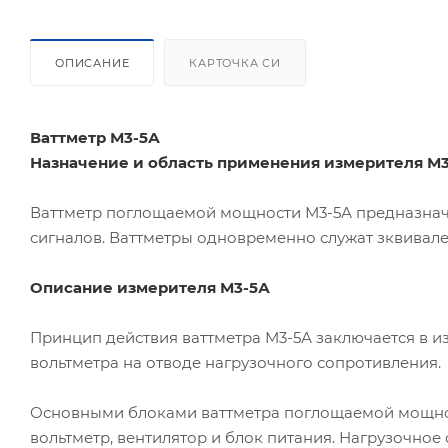
ОПИСАНИЕ
КАРТОЧКА СИ
Ваттметр М3-5А
Назначение и область применения измерителя М
Ваттметр поглощаемой мощности М3-5А предназнач
сигналов. Ваттметры одновременно служат зквивале
Описание измерителя М3-5А
Принцип действия ваттметра М3-5А заключается в 
вольтметра на отводе нагрузочного сопротивления.
Основными блоками ваттметра поглощаемой мощнос
вольтметр, вентилятор и блок питания. Нагрузочное