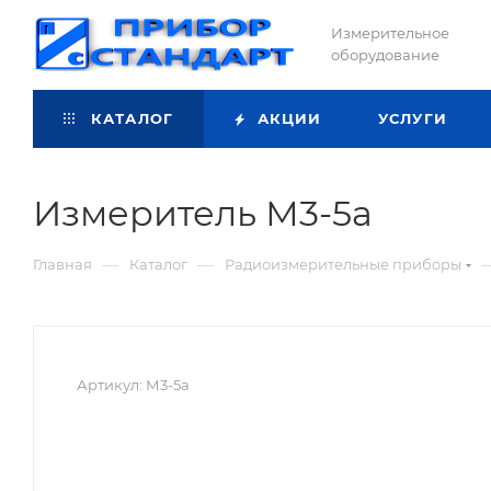
Измерительное
оборудование
КАТАЛОГ
АКЦИИ
УСЛУГИ
Измеритель М3-5а
—
—
Главная
Каталог
Радиоизмерительные приборы
Артикул:
М3-5а