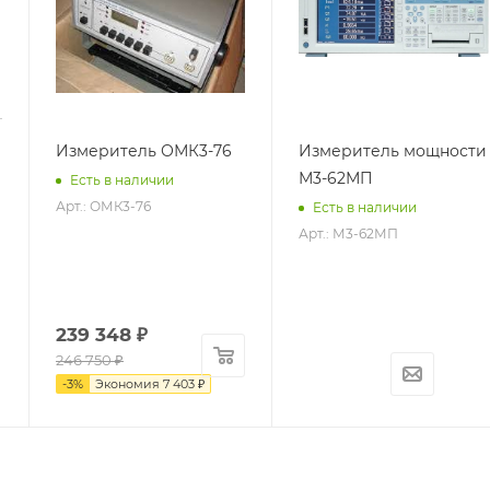
Измеритель ОМК3-76
Измеритель мощности
М3-62МП
Есть в наличии
Арт.: ОМК3-76
Есть в наличии
Арт.: М3-62МП
239 348
₽
246 750
₽
-
3
%
Экономия
7 403
₽