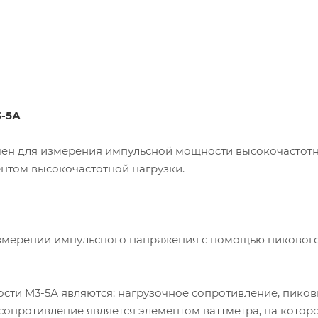
3-5А
ен для измерения импульсной мощности высокочастот
нтом высокочастотной нагрузки.
измерении импульсного напряжения с помощью пиковог
ти М3-5А являются: нагрузочное сопротивление, пико
 сопротивление является элементом ваттметра, на котор