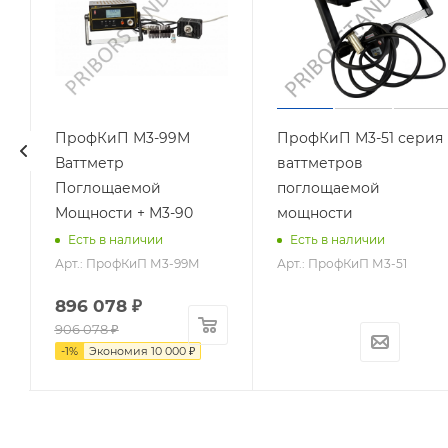
ПрофКиП М3-99М
ПрофКиП М3-51 серия
Ваттметр
ваттметров
Поглощаемой
поглощаемой
Мощности + М3-90
мощности
Есть в наличии
Есть в наличии
Арт.: ПрофКиП М3-99М
Арт.: ПрофКиП М3-51
896 078
₽
906 078
₽
-
1
%
Экономия
10 000
₽