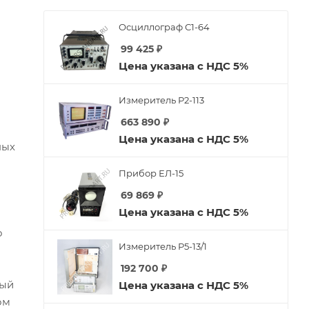
Осциллограф С1-64
99 425
₽
Цена указана с НДС 5%
Измеритель Р2-113
663 890
₽
Цена указана с НДС 5%
ных
Прибор ЕЛ-15
69 869
₽
Цена указана с НДС 5%
о
Измеритель Р5-13/1
192 700
₽
вый
Цена указана с НДС 5%
ом