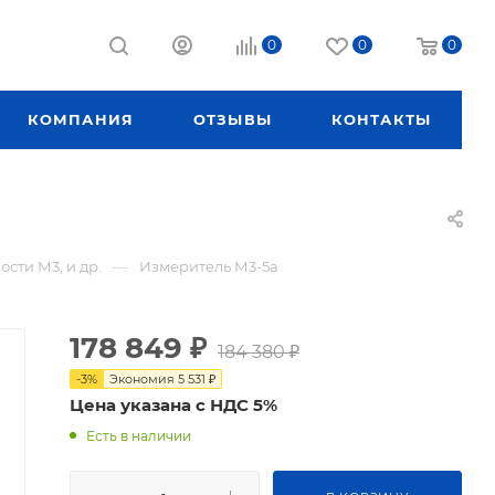
0
0
0
КОМПАНИЯ
ОТЗЫВЫ
КОНТАКТЫ
—
сти М3, и др.
Измеритель М3-5а
178 849
₽
184 380
₽
-
3
%
Экономия
5 531
₽
Цена указана с НДС 5%
Есть в наличии