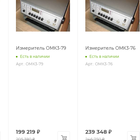
Измеритель ОМК3-79
Измеритель ОМК3-76
Есть в наличии
Есть в наличии
Арт.: ОМК3-79
Арт.: ОМК3-76
199 219
₽
239 348
₽
205 380
₽
246 750
₽