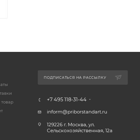
-
1
%
Экономия
10 000
₽
-
2
%
Экономия
10 000
₽
ПОДПИСАТЬСЯ НА РАССЫЛКУ
латы
тавки
+7 495 118-31-44
 товар
ет
inform@priborstandart.ru
129226 г. Москва, ул.
Сельскохозяйственная, 12а