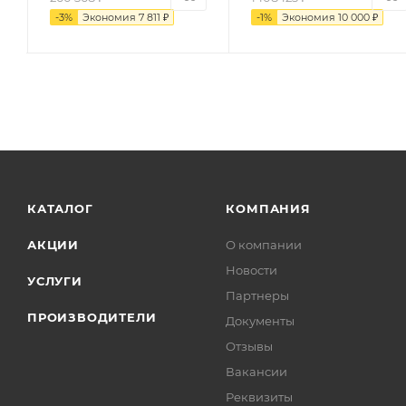
-
3
%
Экономия
7 811
₽
-
1
%
Экономия
10 000
₽
КАТАЛОГ
КОМПАНИЯ
АКЦИИ
О компании
Новости
УСЛУГИ
Партнеры
ПРОИЗВОДИТЕЛИ
Документы
Отзывы
Вакансии
Реквизиты