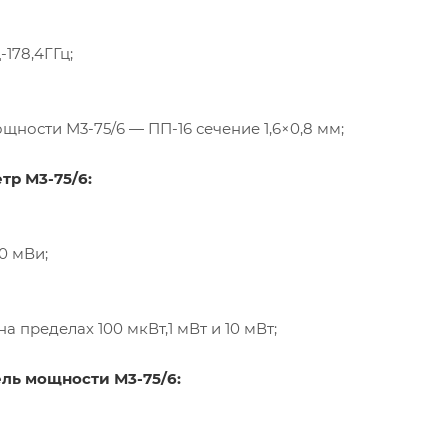
ц-178
,4ГГц;
мощности
М3-75
/6 —
ПП-16
сечение 1,6×0,8 мм;
етр
М3-75
/6:
10 мВи;
 на пределах 100 мкВт,1 мВт и 10 мВт;
ель мощности
М3-75
/6: