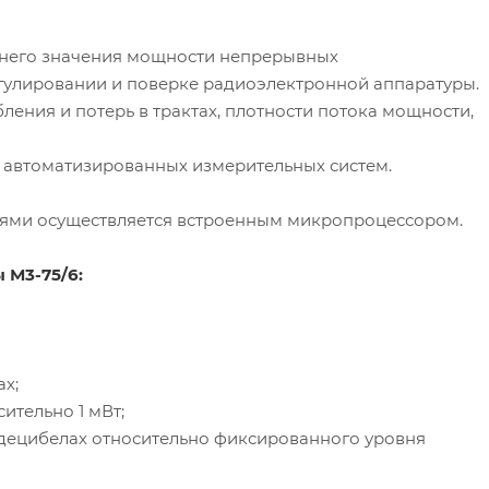
днего значения мощности непрерывных
гулировании и поверке радиоэлектронной аппаратуры.
ения и потерь в трактах, плотности потока мощности,
е автоматизированных измерительных систем.
тями осуществляется встроенным микропроцессором.
ы
М3-75
/6:
х;
ительно 1 мВт;
децибелах относительно фиксированного уровня