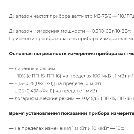
Диапазон частот прибора ваттметр
М3-75
/6 — 118,
1ГГ
Диапазон измерения мощности — 0,3∙10-
6Вт-10-2Вт
;
Приемный преобразователь прибора измеритель 
Основная погрешность измерения прибора ваттм
— линейные режим:
— +10% (с
ПП-15
,
ПП-16
) на пределах 100 мкВт, 1 мВт и 
— ±[15+0,25(Pk/
Px-1
)] на пределе 10 мкВт;
— ±[25+0,4(Pk/
Px-1
)] на пределе 1 мкВт;
— логарифмические режим — ±0,45дБ (
ПП-15
,
ПП-16
)
Время установления показаний прибора измерит
— на пределах изменения 1 мкВт и 10 мкВт — 10с;