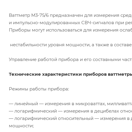
Ваттметр
М3-75
/6 предназначен для измерения сре
и
импульсно-модулированных
СВЧ-сигналов
при ре
Приборы могут использоваться для измерения ослабл
нестабильности уровня мощности, а также в состав
Управление работой прибора и его составными час
Технические характеристики приборов ваттметр
Режимы работы прибора:
— линейный — измерения в микроваттах, милливатта
— логарифмический — измерения в децибелах относ
— логарифмический относительный — измерения в 
мощности;