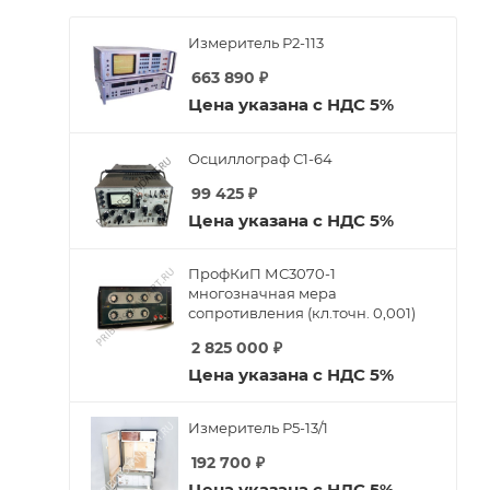
Измеритель Р2-113
663 890
₽
Цена указана с НДС 5%
Осциллограф С1-64
99 425
₽
Цена указана с НДС 5%
ПрофКиП МС3070-1
многозначная мера
сопротивления (кл.точн. 0,001)
2 825 000
₽
Цена указана с НДС 5%
Измеритель Р5-13/1
192 700
₽
Цена указана с НДС 5%