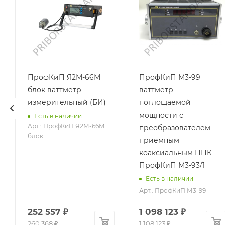
ПрофКиП Я2М-66М
ПрофКиП М3-99
блок ваттметр
ваттметр
измерительный (БИ)
поглощаемой
мощности с
Есть в наличии
Арт.: ПрофКиП Я2М-66М
преобразователем
блок
приемным
коаксиальным ППК
ПрофКиП М3-93/1
Есть в наличии
Арт.: ПрофКиП М3-99
252 557
₽
1 098 123
₽
260 368
₽
1 108 123
₽