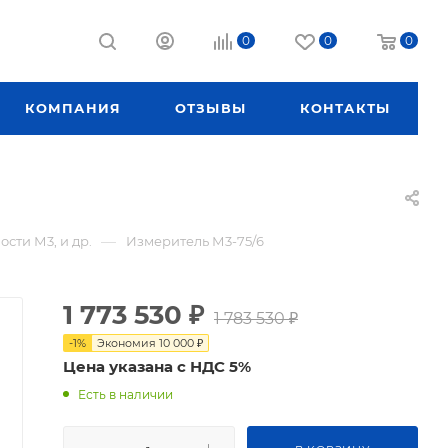
0
0
0
КОМПАНИЯ
ОТЗЫВЫ
КОНТАКТЫ
—
сти М3, и др.
Измеритель М3-75/6
1 773 530
₽
1 783 530
₽
-
1
%
Экономия
10 000
₽
Цена указана с НДС 5%
Есть в наличии