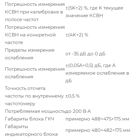
Погрешность измерения
±(5K+2) %, где K текущее
КСВН при калибровке в
значение КСВН
полосе частот
Погрешность измерения
КСВН на конкретной
±(4K+2) %
частоте
Пределы измерения
от -35 дБ до 0 дБ
ослабления
±(0,05A+0,5) дБ, где A
Погрешность измерения
измеряемое ослабление в
ослабления
дБ
Точность отсчета
частоты по внутреннему
±0,5 %
частотомеру
Потребляемая мощность
до 200 В·А
Габариты блока ГКЧ
примерно 488×475×175 мм
Габариты
примерно 480×482×175 мм
индикаторного блока