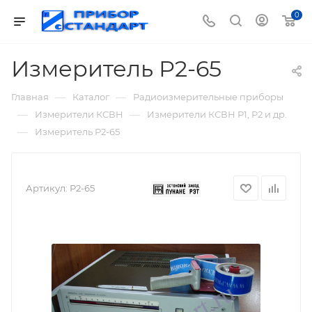
0
Измеритель Р2-65
—
—
Главная
Каталог
Радиоизмерительные приборы
—
—
Измерители КСВН
Измерители КСВН Р1, Р2 и др.
—
Измеритель Р2-65
Артикул:
Р2-65