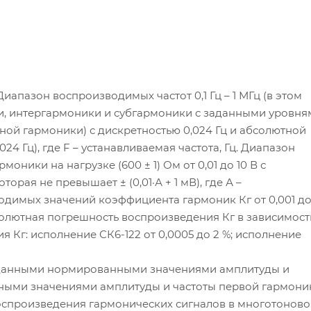
апазон воспроизводимых частот 0,1 Гц – 1 МГц (в этом
, интергармоники и субгармоники с заданными уровня
ой гармоники) с дискретностью 0,024 Гц и абсолютной
024 Гц), где F – устанавливаемая частота, Гц. Диапазон
ики на нагрузке (600 ± 1) Ом от 0,01 до 10 В с
орая не превышает ± (0,01·А + 1 мВ), где А –
одимых значений коэффициента гармоник Кг от 0,001 д
бсолютная погрешность воспроизведения Кг в зависимост
 Кг: исполнение СК6-122 от 0,0005 до 2 %; исполнение
аданными нормированными значениями амплитуды и
нными значениями амплитуды и частоты первой гармони
оспроизведения гармонических сигналов в многотонов