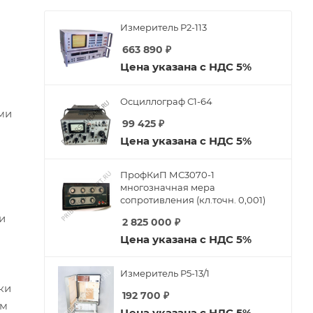
Измеритель Р2-113
663 890
₽
Цена указана с НДС 5%
Осциллограф С1-64
ми
99 425
₽
Цена указана с НДС 5%
ПрофКиП МС3070-1
многозначная мера
сопротивления (кл.точн. 0,001)
о
и
2 825 000
₽
Цена указана с НДС 5%
Измеритель Р5-13/1
ки
192 700
₽
ом
Цена указана с НДС 5%