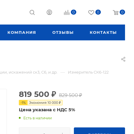
0
0
0
КОМПАНИЯ
ОТЗЫВЫ
КОНТАКТЫ
—
и, искажений ск3, С6, и др.
Измеритель СК6-122
819 500
₽
829 500
₽
-
1
%
Экономия
10 000
₽
Цена указана с НДС 5%
Есть в наличии